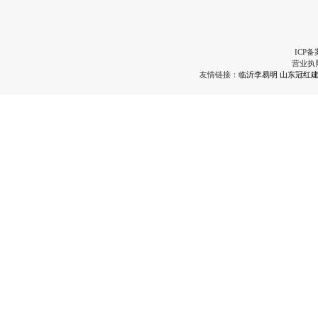
ICP备
营业执
友情链接：
临沂李易明
山东冠红