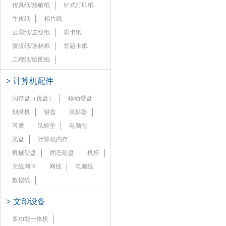
传真纸/热敏纸
针式打印纸
牛皮纸
相片纸
云彩纸/皮纹纸
彩卡纸
胶版纸/道林纸
答题卡纸
工程纸/绘图纸
>
计算机配件
闪存盘（优盘）
移动硬盘
刻录机
键盘
鼠标器
耳麦
鼠标垫
电脑包
光盘
计算机内存
机械硬盘
固态硬盘
机柜
无线网卡
网线
电源线
数据线
>
文印设备
多功能一体机