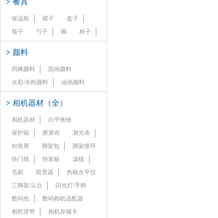
>
餐具
保温瓶
碟子
盘子
筷子
勺子
碗
杯子
>
颜料
丙烯颜料
国画颜料
水彩/水粉颜料
油画颜料
>
相机器材（全）
相机器材
白平衡镜
保护箱
擦屏布
测光表
对焦屏
脚架包
脚架接环
快门线
快装板
滤镜
毛刷
取景器
热靴水平仪
三脚架/云台
闪光灯/手柄
数码包
数码相机适配器
相机背带
相机存储卡