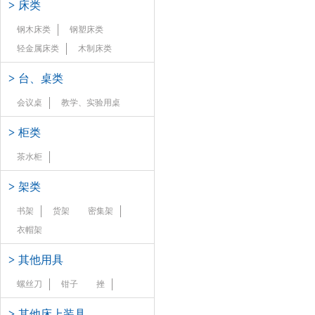
>
床类
钢木床类
钢塑床类
轻金属床类
木制床类
>
台、桌类
会议桌
教学、实验用桌
>
柜类
茶水柜
>
架类
书架
货架
密集架
衣帽架
>
其他用具
螺丝刀
钳子
挫
>
其他床上装具