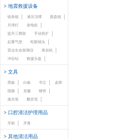
>
地震救援设备
链条锯
液压頂撑
圆盘锯
月球灯
发电机
提升三脚架
手动剪扩
起重气垫
蛇眼镜头
雷达生命探测仪
凿岩机
冲击钻
救援头盔
>
文具
黑板
白板
书立
桌牌
国旗
党徽
铆管
激光笔
翻页笔
>
口腔清洁护理用品
牙刷
牙膏
>
其他清洁用品