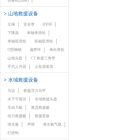
弥雾机(消杀)
>
山地救援设备
主绳
安全带
8字环
下降器
单轴单滑轮
单轴双滑轮
双轴双滑轮
O型钢锁
扁带环
单向滑轮
山地头盔
CT 救援三角带
手式上升器
止坠器套装
>
水域救援设备
马达
救援浮力马甲
水下可视仪
水域救援头盔
无动力艇
激流救援艇
动力救援艇
救援桨板
潜水服
声呐
潜水氧气瓶
打捞钩