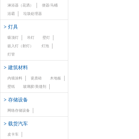
淋浴器（花洒）
便器/马桶
浴霸
垃圾处理器
>
灯具
吸顶灯
吊灯
壁灯
嵌入灯（射灯）
灯泡
灯管
>
建筑材料
内墙涂料
瓷质砖
木地板
壁纸
玻璃胶/美缝剂
>
存储设备
网络存储设备
>
载货汽车
皮卡车