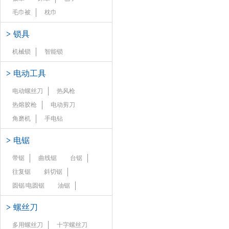
毛巾被
枕巾
>
锁具
机械锁
智能锁
>
电动工具
电动螺丝刀
热风枪
热熔胶枪
电动剪刀
角磨机
手电钻
>
电锯
带锯
曲线锯
台锯
往复锯
斜切锯
圆锯/电圆锯
油锯
>
螺丝刀
多用螺丝刀
十字螺丝刀