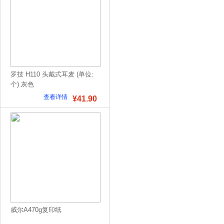
罗技 H110 头戴式耳麦 (单位:
个) 灰色
查看详情
¥41.90
威尔A470g复印纸