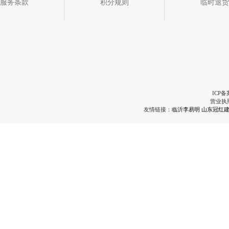
服务条款
积分规则
临时退货
ICP备
营业执
友情链接：
临沂李易明
山东冠红