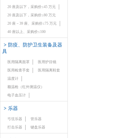
20 座及以下，采购价≤45 万元
20 座及以下，采购价≤80 万元
20 座－39 座、采购价≤75 万元
40 座以上、采购价≤100
>
防疫、防护卫生装备及器
具
医用隔离面罩
医用护目镜
医用检查手套
医用隔离鞋套
温度计
额温枪（红外测温仪）
电子血压计
>
乐器
弓弦乐器
管乐器
打击乐器
键盘乐器