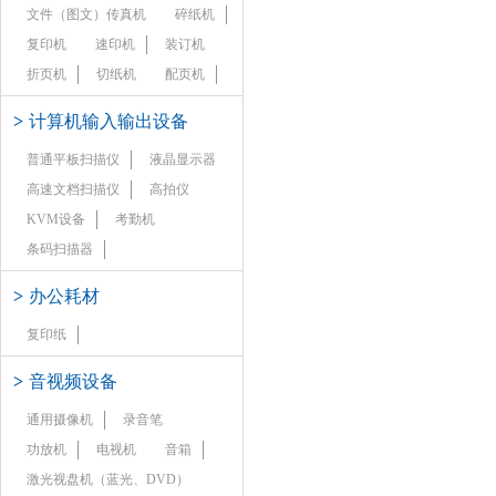
文件（图文）传真机
碎纸机
复印机
速印机
装订机
折页机
切纸机
配页机
>
计算机输入输出设备
普通平板扫描仪
液晶显示器
高速文档扫描仪
高拍仪
KVM设备
考勤机
条码扫描器
>
办公耗材
复印纸
>
音视频设备
通用摄像机
录音笔
功放机
电视机
音箱
激光视盘机（蓝光、DVD）