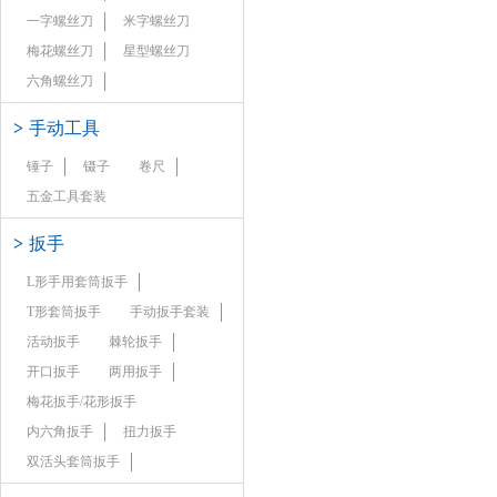
一字螺丝刀
米字螺丝刀
梅花螺丝刀
星型螺丝刀
六角螺丝刀
>
手动工具
锤子
镊子
卷尺
五金工具套装
>
扳手
L形手用套筒扳手
T形套筒扳手
手动扳手套装
活动扳手
棘轮扳手
开口扳手
两用扳手
梅花扳手/花形扳手
内六角扳手
扭力扳手
双活头套筒扳手