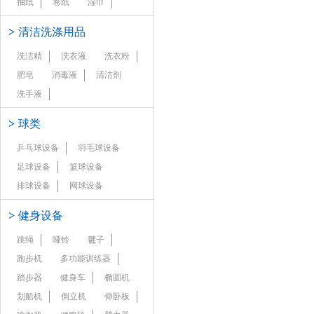
抽纸
卷纸
湿巾
>
清洁洗涤用品
洗洁精
洗衣液
洗衣粉
肥皂
消毒液
清洁剂
洗手液
>
球类
乒乓球设备
羽毛球设备
足球设备
篮球设备
排球设备
网球设备
>
健身设备
跳绳
哑铃
毽子
跑步机
多功能训练器
踏步器
健身车
椭圆机
划船机
倒立机
仰卧板