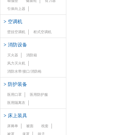
瑜伽垫
健腹轮
臂力器
引体向上器
>
空调机
壁挂空调机
柜式空调机
>
消防设备
灭火器
消防箱
风力灭火机
消防水带/接口/消防枪
>
防护装备
医用口罩
医用防护服
医用隔离衣
>
床上装具
床褥单
被面
枕套
被罩
床罩
毯子