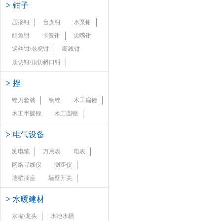
>
钳子
压接钳
台虎钳
水泵钳
鲤鱼钳
卡簧钳
尖嘴钳
钢丝钳/老虎钳
断线钳
顶切钳/顶切斜口钳
>
挫
锉刀套装
钢锉
木工扁锉
木工半圆锉
木工圆锉
>
电气设备
测电笔
万用表
电表
网络寻线仪
测距仪
墙壁插座
墙壁开关
>
水暖建材
水嘴/龙头
水池水槽