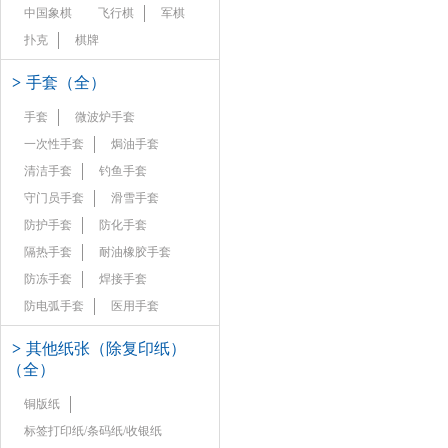
中国象棋
飞行棋
军棋
扑克
棋牌
>
手套（全）
手套
微波炉手套
一次性手套
焗油手套
清洁手套
钓鱼手套
守门员手套
滑雪手套
防护手套
防化手套
隔热手套
耐油橡胶手套
防冻手套
焊接手套
防电弧手套
医用手套
>
其他纸张（除复印纸）
（全）
铜版纸
标签打印纸/条码纸/收银纸