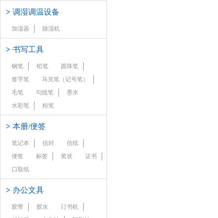
>
调湿调温设备
加湿器
除湿机
>
书写工具
钢笔
铅笔
圆珠笔
签字笔
马克笔（记号笔）
毛笔
勾线笔
墨水
水彩笔
粉笔
>
本册/便签
笔记本
信封
信纸
便签
标签
奖状
证书
口取纸
>
办公文具
胶带
胶水
订书机