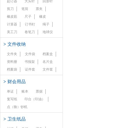
起订器
大头针
回形针
剪刀
笔筒
票夹
橡皮筋
尺子
橡皮
计算器
订书钉
绳子
美工刀
卷笔刀
地球仪
>
文件收纳
文件夹
文件袋
档案盒
资料册
书报架
名片盒
档案袋
证件套
文件筐
>
财会用品
单证
账本
票据
复写纸
印台（印油）
点（验）钞机
>
卫生纸品