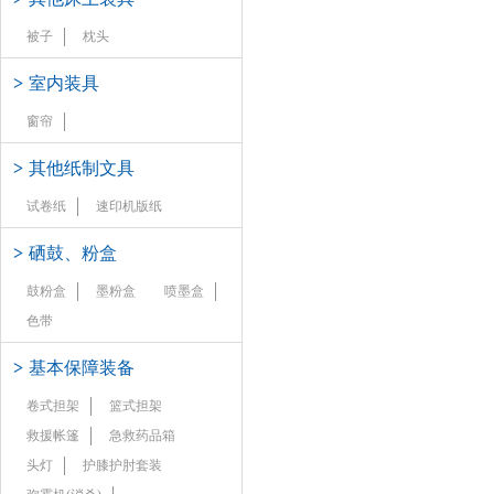
被子
枕头
>
室内装具
窗帘
>
其他纸制文具
试卷纸
速印机版纸
>
硒鼓、粉盒
鼓粉盒
墨粉盒
喷墨盒
色带
>
基本保障装备
卷式担架
篮式担架
救援帐篷
急救药品箱
头灯
护膝护肘套装