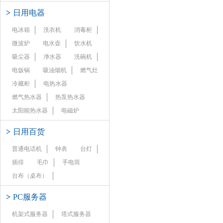
>
日用电器
电冰箱
洗衣机
消毒柜
微波炉
电水壶
饮水机
吸尘器
净水器
洗碗机
电饭锅
吸油烟机
燃气灶
冷藏柜
电热水器
燃气热水器
热泵热水器
太阳能热水器
电磁炉
>
日用百货
普通电话机
钟表
台灯
插排
毛巾
手电筒
台布（桌布）
>
PC服务器
机架式服务器
塔式服务器