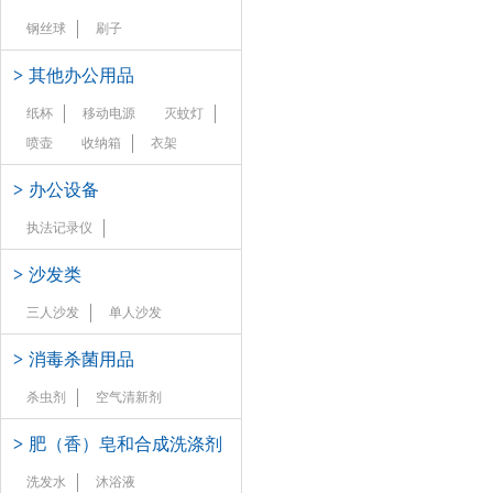
钢丝球
刷子
>
其他办公用品
纸杯
移动电源
灭蚊灯
喷壶
收纳箱
衣架
>
办公设备
执法记录仪
>
沙发类
三人沙发
单人沙发
>
消毒杀菌用品
杀虫剂
空气清新剂
>
肥（香）皂和合成洗涤剂
洗发水
沐浴液