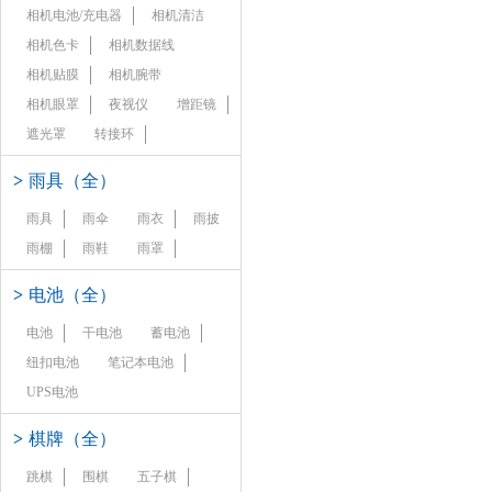
相机电池/充电器
相机清洁
相机色卡
相机数据线
相机贴膜
相机腕带
相机眼罩
夜视仪
增距镜
遮光罩
转接环
>
雨具（全）
雨具
雨伞
雨衣
雨披
雨棚
雨鞋
雨罩
>
电池（全）
电池
干电池
蓄电池
纽扣电池
笔记本电池
UPS电池
>
棋牌（全）
跳棋
围棋
五子棋