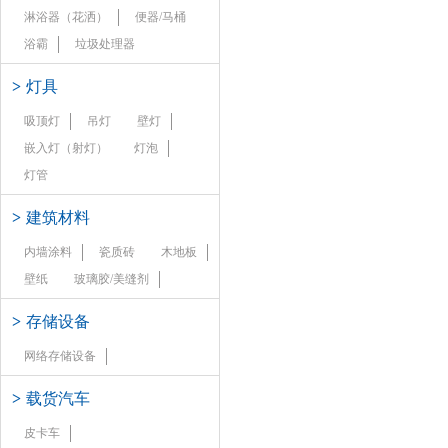
淋浴器（花洒）
便器/马桶
浴霸
垃圾处理器
>
灯具
吸顶灯
吊灯
壁灯
嵌入灯（射灯）
灯泡
灯管
>
建筑材料
内墙涂料
瓷质砖
木地板
壁纸
玻璃胶/美缝剂
>
存储设备
网络存储设备
>
载货汽车
皮卡车