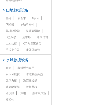
弥雾机(消杀)
>
山地救援设备
主绳
安全带
8字环
下降器
单轴单滑轮
单轴双滑轮
双轴双滑轮
O型钢锁
扁带环
单向滑轮
山地头盔
CT 救援三角带
手式上升器
止坠器套装
>
水域救援设备
马达
救援浮力马甲
水下可视仪
水域救援头盔
无动力艇
激流救援艇
动力救援艇
救援桨板
潜水服
声呐
潜水氧气瓶
打捞钩