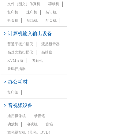
文件（图文）传真机
碎纸机
复印机
速印机
装订机
折页机
切纸机
配页机
>
计算机输入输出设备
普通平板扫描仪
液晶显示器
高速文档扫描仪
高拍仪
KVM设备
考勤机
条码扫描器
>
办公耗材
复印纸
>
音视频设备
通用摄像机
录音笔
功放机
电视机
音箱
激光视盘机（蓝光、DVD）