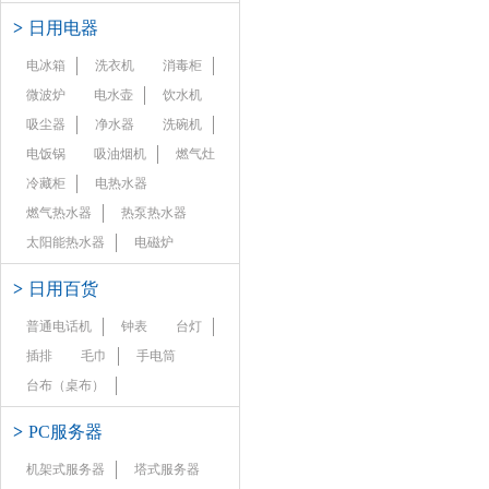
>
日用电器
电冰箱
洗衣机
消毒柜
微波炉
电水壶
饮水机
吸尘器
净水器
洗碗机
电饭锅
吸油烟机
燃气灶
冷藏柜
电热水器
燃气热水器
热泵热水器
太阳能热水器
电磁炉
>
日用百货
普通电话机
钟表
台灯
插排
毛巾
手电筒
台布（桌布）
>
PC服务器
机架式服务器
塔式服务器