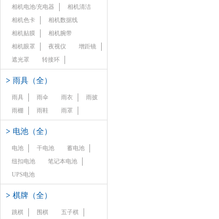
相机电池/充电器
相机清洁
相机色卡
相机数据线
相机贴膜
相机腕带
相机眼罩
夜视仪
增距镜
遮光罩
转接环
>
雨具（全）
雨具
雨伞
雨衣
雨披
雨棚
雨鞋
雨罩
>
电池（全）
电池
干电池
蓄电池
纽扣电池
笔记本电池
UPS电池
>
棋牌（全）
跳棋
围棋
五子棋