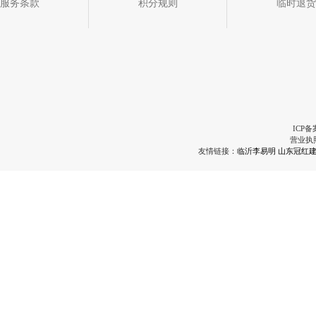
服务条款
积分规则
临时退货
ICP备
营业执
友情链接：
临沂李易明
山东冠红