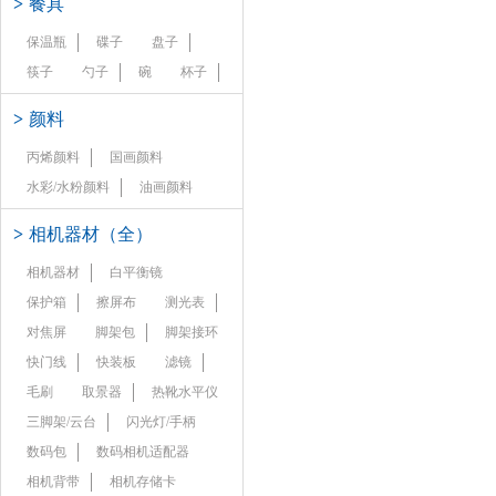
>
餐具
保温瓶
碟子
盘子
筷子
勺子
碗
杯子
>
颜料
丙烯颜料
国画颜料
水彩/水粉颜料
油画颜料
>
相机器材（全）
相机器材
白平衡镜
保护箱
擦屏布
测光表
对焦屏
脚架包
脚架接环
快门线
快装板
滤镜
毛刷
取景器
热靴水平仪
三脚架/云台
闪光灯/手柄
数码包
数码相机适配器
相机背带
相机存储卡