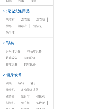
抽纸
卷纸
湿巾
>
清洁洗涤用品
洗洁精
洗衣液
洗衣粉
肥皂
消毒液
清洁剂
洗手液
>
球类
乒乓球设备
羽毛球设备
足球设备
篮球设备
排球设备
网球设备
>
健身设备
跳绳
哑铃
毽子
跑步机
多功能训练器
踏步器
健身车
椭圆机
划船机
倒立机
仰卧板