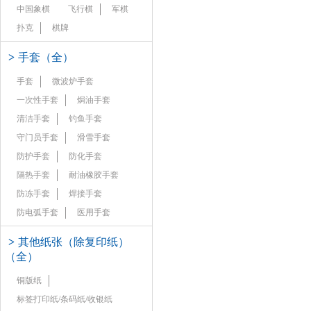
中国象棋
飞行棋
军棋
扑克
棋牌
>
手套（全）
手套
微波炉手套
一次性手套
焗油手套
清洁手套
钓鱼手套
守门员手套
滑雪手套
防护手套
防化手套
隔热手套
耐油橡胶手套
防冻手套
焊接手套
防电弧手套
医用手套
>
其他纸张（除复印纸）
（全）
铜版纸
标签打印纸/条码纸/收银纸