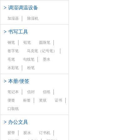
>
调湿调温设备
加湿器
除湿机
>
书写工具
钢笔
铅笔
圆珠笔
签字笔
马克笔（记号笔）
毛笔
勾线笔
墨水
水彩笔
粉笔
>
本册/便签
笔记本
信封
信纸
便签
标签
奖状
证书
口取纸
>
办公文具
胶带
胶水
订书机