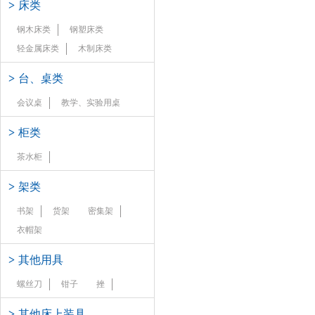
>
床类
钢木床类
钢塑床类
轻金属床类
木制床类
>
台、桌类
会议桌
教学、实验用桌
>
柜类
茶水柜
>
架类
书架
货架
密集架
衣帽架
>
其他用具
螺丝刀
钳子
挫
>
其他床上装具