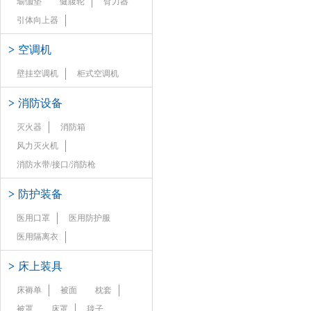
瑜伽垫
健腹轮
臂力器
引体向上器
>
空调机
壁挂空调机
柜式空调机
>
消防设备
灭火器
消防箱
风力灭火机
消防水带/接口/消防枪
>
防护装备
医用口罩
医用防护服
医用隔离衣
>
床上装具
床褥单
被面
枕套
被罩
床罩
毯子