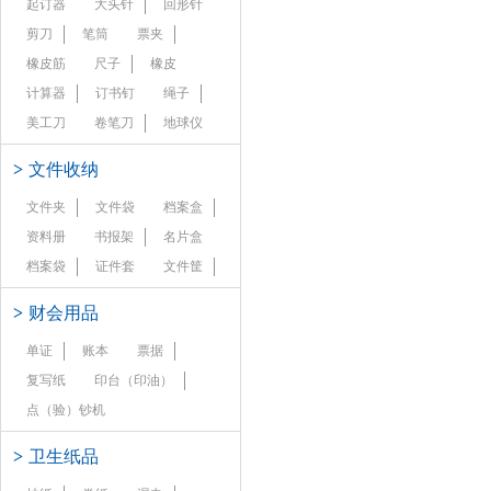
起订器
大头针
回形针
剪刀
笔筒
票夹
橡皮筋
尺子
橡皮
计算器
订书钉
绳子
美工刀
卷笔刀
地球仪
>
文件收纳
文件夹
文件袋
档案盒
资料册
书报架
名片盒
档案袋
证件套
文件筐
>
财会用品
单证
账本
票据
复写纸
印台（印油）
点（验）钞机
>
卫生纸品