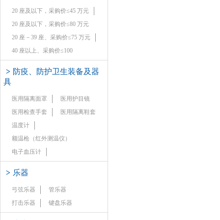
20 座及以下，采购价≤45 万元
20 座及以下，采购价≤80 万元
20 座－39 座、采购价≤75 万元
40 座以上、采购价≤100
>
防疫、防护卫生装备及器
具
医用隔离面罩
医用护目镜
医用检查手套
医用隔离鞋套
温度计
额温枪（红外测温仪）
电子血压计
>
乐器
弓弦乐器
管乐器
打击乐器
键盘乐器