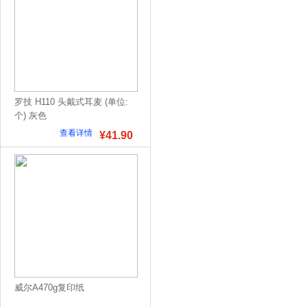
罗技 H110 头戴式耳麦 (单位:
个) 灰色
查看详情
¥41.90
威尔A470g复印纸