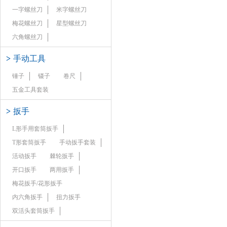
一字螺丝刀
米字螺丝刀
梅花螺丝刀
星型螺丝刀
六角螺丝刀
>
手动工具
锤子
镊子
卷尺
五金工具套装
>
扳手
L形手用套筒扳手
T形套筒扳手
手动扳手套装
活动扳手
棘轮扳手
开口扳手
两用扳手
梅花扳手/花形扳手
内六角扳手
扭力扳手
双活头套筒扳手