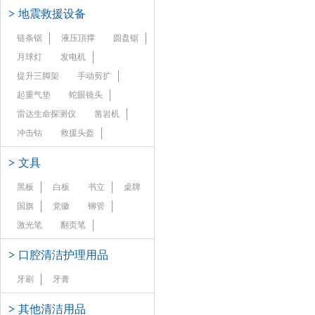
>
地震救援设备
链条锯
液压頂撑
圆盘锯
月球灯
发电机
提升三脚架
手动剪扩
起重气垫
蛇眼镜头
雷达生命探测仪
凿岩机
冲击钻
救援头盔
>
文具
黑板
白板
书立
桌牌
国旗
党徽
铆管
激光笔
翻页笔
>
口腔清洁护理用品
牙刷
牙膏
>
其他清洁用品