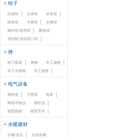
>
钳子
压接钳
台虎钳
水泵钳
鲤鱼钳
卡簧钳
尖嘴钳
钢丝钳/老虎钳
断线钳
顶切钳/顶切斜口钳
>
挫
锉刀套装
钢锉
木工扁锉
木工半圆锉
木工圆锉
>
电气设备
测电笔
万用表
电表
网络寻线仪
测距仪
墙壁插座
墙壁开关
>
水暖建材
水嘴/龙头
水池水槽