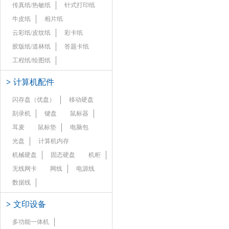
传真纸/热敏纸
针式打印纸
牛皮纸
相片纸
云彩纸/皮纹纸
彩卡纸
胶版纸/道林纸
答题卡纸
工程纸/绘图纸
>
计算机配件
闪存盘（优盘）
移动硬盘
刻录机
键盘
鼠标器
耳麦
鼠标垫
电脑包
光盘
计算机内存
机械硬盘
固态硬盘
机柜
无线网卡
网线
电源线
数据线
>
文印设备
多功能一体机