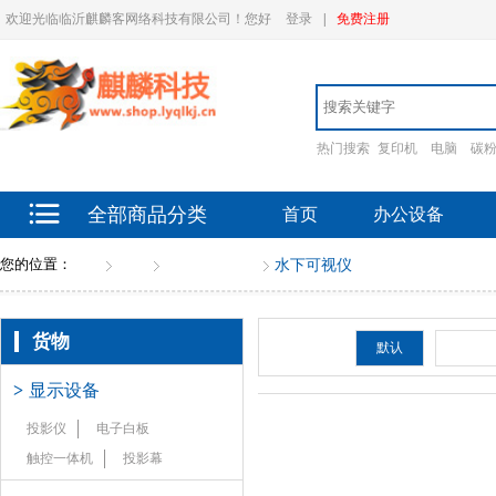
欢迎光临临沂麒麟客网络科技有限公司！您好
登录
|
免费注册
热门搜索
复印机
电脑
碳
全部商品分类
首页
办公设备
您的位置：
首页
货物
水域救援设备
水下可视仪
货物
排序：
默认
新品
>
显示设备
投影仪
电子白板
触控一体机
投影幕