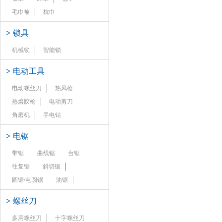
毛巾被
枕巾
>
锁具
机械锁
智能锁
>
电动工具
电动螺丝刀
热风枪
热熔胶枪
电动剪刀
角磨机
手电钻
>
电锯
带锯
曲线锯
台锯
往复锯
斜切锯
圆锯/电圆锯
油锯
>
螺丝刀
多用螺丝刀
十字螺丝刀