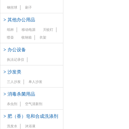
钢丝球
刷子
>
其他办公用品
纸杯
移动电源
灭蚊灯
喷壶
收纳箱
衣架
>
办公设备
执法记录仪
>
沙发类
三人沙发
单人沙发
>
消毒杀菌用品
杀虫剂
空气清新剂
>
肥（香）皂和合成洗涤剂
洗发水
沐浴液