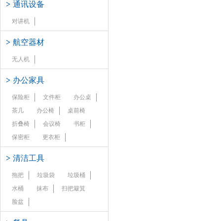
>
通讯设备
对讲机
>
航空器材
无人机
>
办公家具
保险柜
文件柜
办公桌
茶几
办公椅
桌前椅
折叠椅
会议椅
书柜
保密柜
更衣柜
>
清洁工具
拖把
垃圾袋
垃圾桶
水桶
抹布
扫把簸箕
脸盆