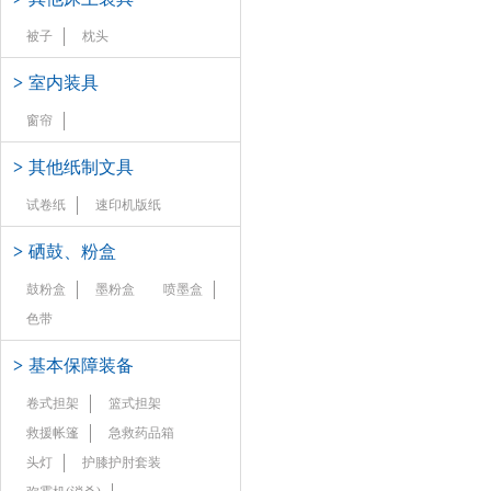
被子
枕头
>
室内装具
窗帘
>
其他纸制文具
试卷纸
速印机版纸
>
硒鼓、粉盒
鼓粉盒
墨粉盒
喷墨盒
色带
>
基本保障装备
卷式担架
篮式担架
救援帐篷
急救药品箱
头灯
护膝护肘套装