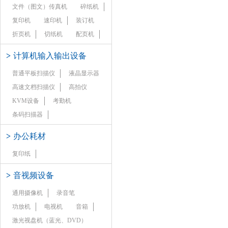
文件（图文）传真机
碎纸机
复印机
速印机
装订机
折页机
切纸机
配页机
>
计算机输入输出设备
普通平板扫描仪
液晶显示器
高速文档扫描仪
高拍仪
KVM设备
考勤机
条码扫描器
>
办公耗材
复印纸
>
音视频设备
通用摄像机
录音笔
功放机
电视机
音箱
激光视盘机（蓝光、DVD）