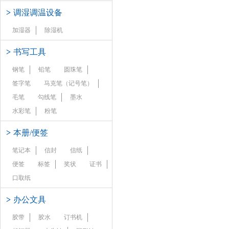
>
调湿调温设备
加湿器
除湿机
>
书写工具
钢笔
铅笔
圆珠笔
签字笔
马克笔（记号笔）
毛笔
勾线笔
墨水
水彩笔
粉笔
>
本册/便签
笔记本
信封
信纸
便签
标签
奖状
证书
口取纸
>
办公文具
胶带
胶水
订书机