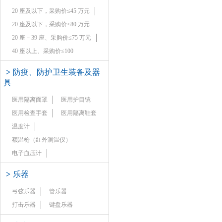
20 座及以下，采购价≤45 万元
20 座及以下，采购价≤80 万元
20 座－39 座、采购价≤75 万元
40 座以上、采购价≤100
>
防疫、防护卫生装备及器
具
医用隔离面罩
医用护目镜
医用检查手套
医用隔离鞋套
温度计
额温枪（红外测温仪）
电子血压计
>
乐器
弓弦乐器
管乐器
打击乐器
键盘乐器