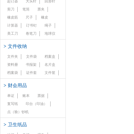
起订器
大头针
回形针
剪刀
笔筒
票夹
橡皮筋
尺子
橡皮
计算器
订书钉
绳子
美工刀
卷笔刀
地球仪
>
文件收纳
文件夹
文件袋
档案盒
资料册
书报架
名片盒
档案袋
证件套
文件筐
>
财会用品
单证
账本
票据
复写纸
印台（印油）
点（验）钞机
>
卫生纸品