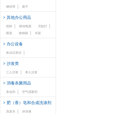
钢丝球
刷子
>
其他办公用品
纸杯
移动电源
灭蚊灯
喷壶
收纳箱
衣架
>
办公设备
执法记录仪
>
沙发类
三人沙发
单人沙发
>
消毒杀菌用品
杀虫剂
空气清新剂
>
肥（香）皂和合成洗涤剂
洗发水
沐浴液