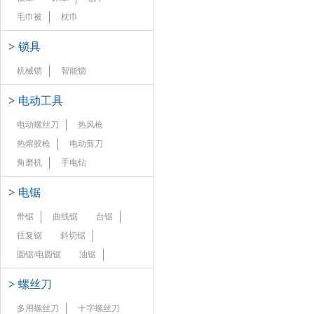
毛巾被
枕巾
>
锁具
机械锁
智能锁
>
电动工具
电动螺丝刀
热风枪
热熔胶枪
电动剪刀
角磨机
手电钻
>
电锯
带锯
曲线锯
台锯
往复锯
斜切锯
圆锯/电圆锯
油锯
>
螺丝刀
多用螺丝刀
十字螺丝刀