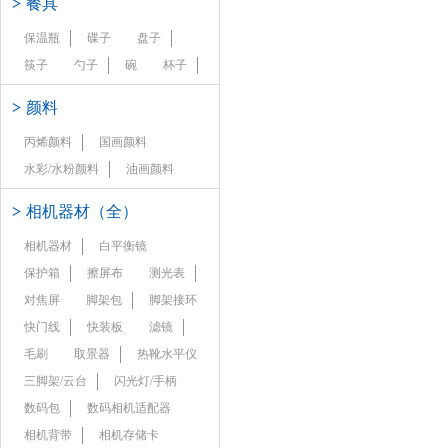
>
餐具
保温瓶
碟子
盘子
筷子
勺子
碗
杯子
>
颜料
丙烯颜料
国画颜料
水彩/水粉颜料
油画颜料
>
相机器材（全）
相机器材
白平衡镜
保护箱
擦屏布
测光表
对焦屏
脚架包
脚架接环
快门线
快装板
滤镜
毛刷
取景器
热靴水平仪
三脚架/云台
闪光灯/手柄
数码包
数码相机适配器
相机背带
相机存储卡