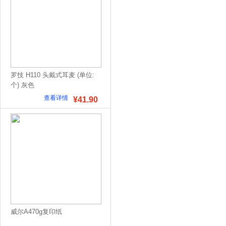
罗技 H110 头戴式耳麦 (单位:
个) 灰色
查看详情
¥41.90
威尔A470g复印纸