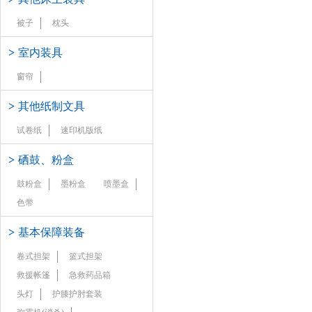
被子
枕头
>
室内装具
窗帘
>
其他纸制文具
试卷纸
速印机版纸
>
硒鼓、粉盒
鼓粉盒
墨粉盒
喷墨盒
色带
>
基本保障装备
卷式担架
篮式担架
救援帐篷
急救药品箱
头灯
护膝护肘套装