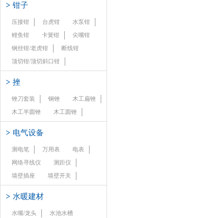
>
钳子
压接钳
台虎钳
水泵钳
鲤鱼钳
卡簧钳
尖嘴钳
钢丝钳/老虎钳
断线钳
顶切钳/顶切斜口钳
>
挫
锉刀套装
钢锉
木工扁锉
木工半圆锉
木工圆锉
>
电气设备
测电笔
万用表
电表
网络寻线仪
测距仪
墙壁插座
墙壁开关
>
水暖建材
水嘴/龙头
水池水槽