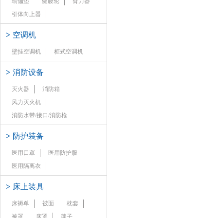
瑜伽垫
健腹轮
臂力器
引体向上器
>
空调机
壁挂空调机
柜式空调机
>
消防设备
灭火器
消防箱
风力灭火机
消防水带/接口/消防枪
>
防护装备
医用口罩
医用防护服
医用隔离衣
>
床上装具
床褥单
被面
枕套
被罩
床罩
毯子