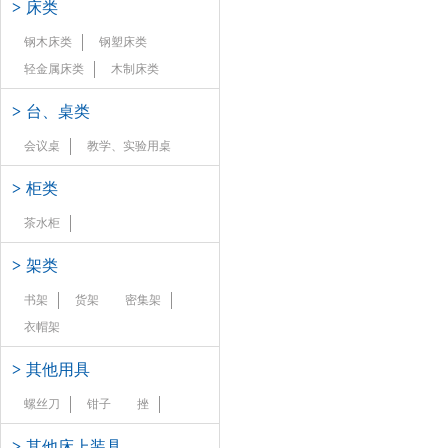
>
床类
钢木床类
钢塑床类
轻金属床类
木制床类
>
台、桌类
会议桌
教学、实验用桌
>
柜类
茶水柜
>
架类
书架
货架
密集架
衣帽架
>
其他用具
螺丝刀
钳子
挫
>
其他床上装具