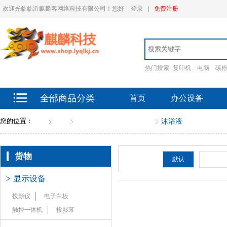
欢迎光临临沂麒麟客网络科技有限公司！您好
登录
|
免费注册
热门搜索
复印机
电脑
碳
全部商品分类
首页
办公设备
您的位置：
首页
货物
肥（香）皂和合成洗涤剂
沐浴液
货物
排序：
默认
新品
>
显示设备
投影仪
电子白板
触控一体机
投影幕