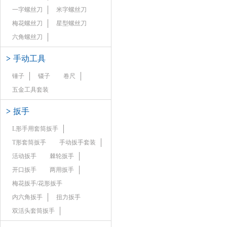
一字螺丝刀
米字螺丝刀
梅花螺丝刀
星型螺丝刀
六角螺丝刀
>
手动工具
锤子
镊子
卷尺
五金工具套装
>
扳手
L形手用套筒扳手
T形套筒扳手
手动扳手套装
活动扳手
棘轮扳手
开口扳手
两用扳手
梅花扳手/花形扳手
内六角扳手
扭力扳手
双活头套筒扳手