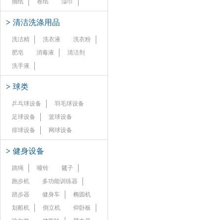
抽纸
卷纸
湿巾
>
清洁洗涤用品
洗洁精
洗衣液
洗衣粉
肥皂
消毒液
清洁剂
洗手液
>
球类
乒乓球设备
羽毛球设备
足球设备
篮球设备
排球设备
网球设备
>
健身设备
跳绳
哑铃
毽子
跑步机
多功能训练器
踏步器
健身车
椭圆机
划船机
倒立机
仰卧板