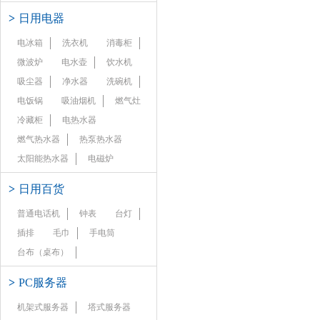
>
日用电器
电冰箱
洗衣机
消毒柜
微波炉
电水壶
饮水机
吸尘器
净水器
洗碗机
电饭锅
吸油烟机
燃气灶
冷藏柜
电热水器
燃气热水器
热泵热水器
太阳能热水器
电磁炉
>
日用百货
普通电话机
钟表
台灯
插排
毛巾
手电筒
台布（桌布）
>
PC服务器
机架式服务器
塔式服务器