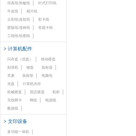
传真纸/热敏纸
针式打印纸
牛皮纸
相片纸
云彩纸/皮纹纸
彩卡纸
胶版纸/道林纸
答题卡纸
工程纸/绘图纸
>
计算机配件
闪存盘（优盘）
移动硬盘
刻录机
键盘
鼠标器
耳麦
鼠标垫
电脑包
光盘
计算机内存
机械硬盘
固态硬盘
机柜
无线网卡
网线
电源线
数据线
>
文印设备
多功能一体机