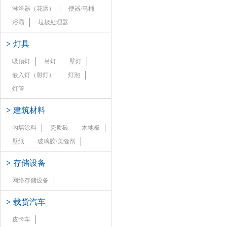
淋浴器（花洒）
便器/马桶
浴霸
垃圾处理器
>
灯具
吸顶灯
吊灯
壁灯
嵌入灯（射灯）
灯泡
灯管
>
建筑材料
内墙涂料
瓷质砖
木地板
壁纸
玻璃胶/美缝剂
>
存储设备
网络存储设备
>
载货汽车
皮卡车