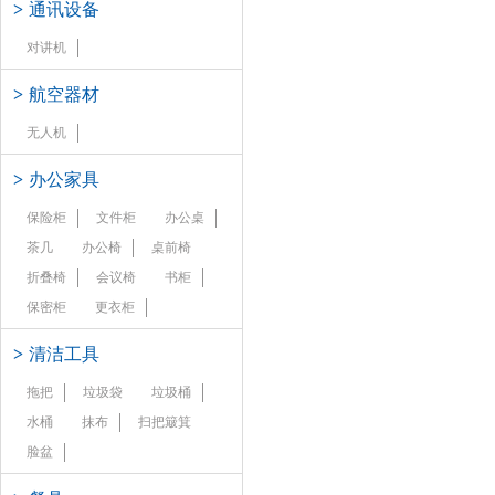
>
通讯设备
对讲机
>
航空器材
无人机
>
办公家具
保险柜
文件柜
办公桌
茶几
办公椅
桌前椅
折叠椅
会议椅
书柜
保密柜
更衣柜
>
清洁工具
拖把
垃圾袋
垃圾桶
水桶
抹布
扫把簸箕
脸盆