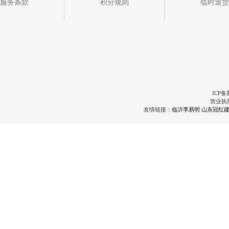
服务条款
积分规则
临时退货
ICP备
营业执
友情链接：
临沂李易明
山东冠红