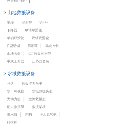
弥雾机(消杀)
>
山地救援设备
主绳
安全带
8字环
下降器
单轴单滑轮
单轴双滑轮
双轴双滑轮
O型钢锁
扁带环
单向滑轮
山地头盔
CT 救援三角带
手式上升器
止坠器套装
>
水域救援设备
马达
救援浮力马甲
水下可视仪
水域救援头盔
无动力艇
激流救援艇
动力救援艇
救援桨板
潜水服
声呐
潜水氧气瓶
打捞钩