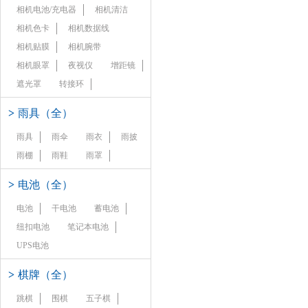
相机电池/充电器
相机清洁
相机色卡
相机数据线
相机贴膜
相机腕带
相机眼罩
夜视仪
增距镜
遮光罩
转接环
>
雨具（全）
雨具
雨伞
雨衣
雨披
雨棚
雨鞋
雨罩
>
电池（全）
电池
干电池
蓄电池
纽扣电池
笔记本电池
UPS电池
>
棋牌（全）
跳棋
围棋
五子棋