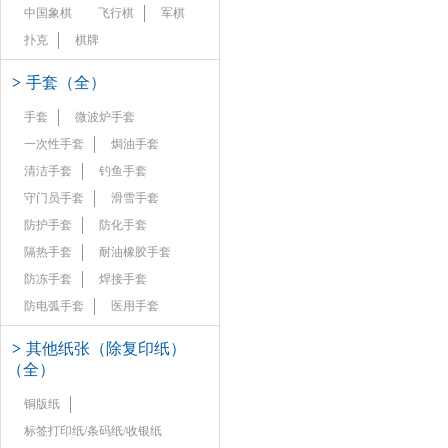
中国象棋
飞行棋
军棋
扑克
棋牌
>
手套（全）
手套
微波炉手套
一次性手套
焗油手套
清洁手套
钓鱼手套
守门员手套
滑雪手套
防护手套
防化手套
隔热手套
耐油橡胶手套
防冻手套
焊接手套
防电弧手套
医用手套
>
其他纸张（除复印纸）
（全）
铜版纸
标签打印纸/条码纸/收银纸