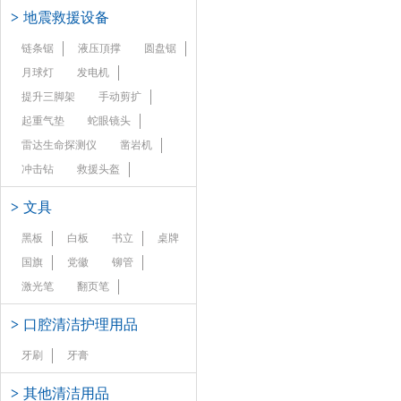
>
地震救援设备
链条锯
液压頂撑
圆盘锯
月球灯
发电机
提升三脚架
手动剪扩
起重气垫
蛇眼镜头
雷达生命探测仪
凿岩机
冲击钻
救援头盔
>
文具
黑板
白板
书立
桌牌
国旗
党徽
铆管
激光笔
翻页笔
>
口腔清洁护理用品
牙刷
牙膏
>
其他清洁用品