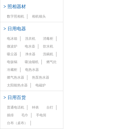
>
照相器材
数字照相机
相机镜头
>
日用电器
电冰箱
洗衣机
消毒柜
微波炉
电水壶
饮水机
吸尘器
净水器
洗碗机
电饭锅
吸油烟机
燃气灶
冷藏柜
电热水器
燃气热水器
热泵热水器
太阳能热水器
电磁炉
>
日用百货
普通电话机
钟表
台灯
插排
毛巾
手电筒
台布（桌布）