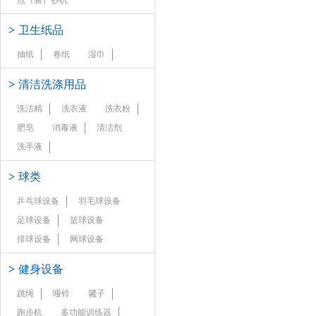
点（验）钞机
>
卫生纸品
抽纸
卷纸
湿巾
>
清洁洗涤用品
洗洁精
洗衣液
洗衣粉
肥皂
消毒液
清洁剂
洗手液
>
球类
乒乓球设备
羽毛球设备
足球设备
篮球设备
排球设备
网球设备
>
健身设备
跳绳
哑铃
毽子
跑步机
多功能训练器