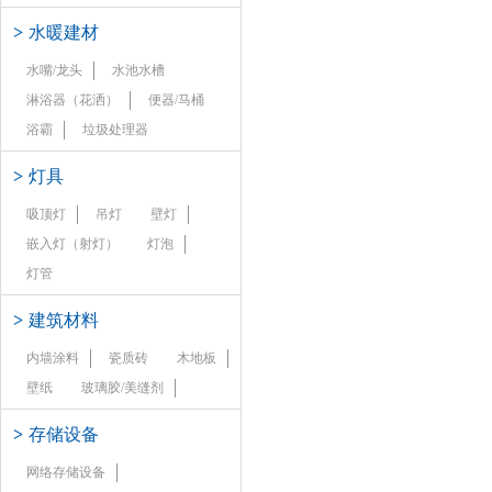
>
水暖建材
水嘴/龙头
水池水槽
淋浴器（花洒）
便器/马桶
浴霸
垃圾处理器
>
灯具
吸顶灯
吊灯
壁灯
嵌入灯（射灯）
灯泡
灯管
>
建筑材料
内墙涂料
瓷质砖
木地板
壁纸
玻璃胶/美缝剂
>
存储设备
网络存储设备