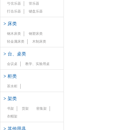
弓弦乐器
管乐器
打击乐器
键盘乐器
>
床类
钢木床类
钢塑床类
轻金属床类
木制床类
>
台、桌类
会议桌
教学、实验用桌
>
柜类
茶水柜
>
架类
书架
货架
密集架
衣帽架
>
其他用具