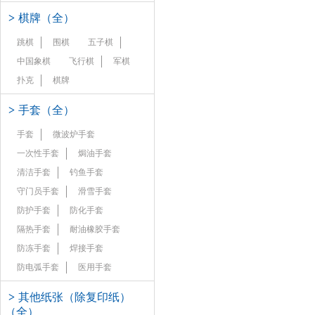
>
棋牌（全）
跳棋
围棋
五子棋
中国象棋
飞行棋
军棋
扑克
棋牌
>
手套（全）
手套
微波炉手套
一次性手套
焗油手套
清洁手套
钓鱼手套
守门员手套
滑雪手套
防护手套
防化手套
隔热手套
耐油橡胶手套
防冻手套
焊接手套
防电弧手套
医用手套
>
其他纸张（除复印纸）
（全）