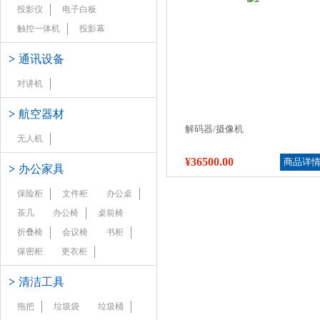
投影仪
电子白板
触控一体机
投影幕
>
通讯设备
对讲机
>
航空器材
解码器/摄像机
无人机
¥36500.00
商品详
>
办公家具
保险柜
文件柜
办公桌
茶几
办公椅
桌前椅
折叠椅
会议椅
书柜
保密柜
更衣柜
>
清洁工具
拖把
垃圾袋
垃圾桶