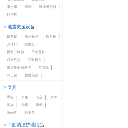
潜水服
声呐
潜水氧气瓶
打捞钩
>
地震救援设备
链条锯
液压頂撑
圆盘锯
月球灯
发电机
提升三脚架
手动剪扩
起重气垫
蛇眼镜头
雷达生命探测仪
凿岩机
冲击钻
救援头盔
>
文具
黑板
白板
书立
桌牌
国旗
党徽
铆管
激光笔
翻页笔
>
口腔清洁护理用品