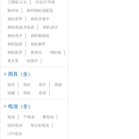
三脚架/云台
闪光灯/手柄
数码包
数码相机适配器
相机背带
相机存储卡
相机电池/充电器
相机清洁
相机色卡
相机数据线
相机贴膜
相机腕带
相机眼罩
夜视仪
增距镜
遮光罩
转接环
>
雨具（全）
雨具
雨伞
雨衣
雨披
雨棚
雨鞋
雨罩
>
电池（全）
电池
干电池
蓄电池
纽扣电池
笔记本电池
UPS电池