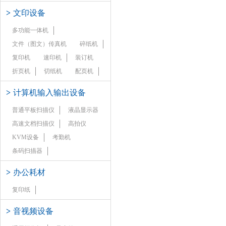
>
文印设备
多功能一体机
文件（图文）传真机
碎纸机
复印机
速印机
装订机
折页机
切纸机
配页机
>
计算机输入输出设备
普通平板扫描仪
液晶显示器
高速文档扫描仪
高拍仪
KVM设备
考勤机
条码扫描器
>
办公耗材
复印纸
>
音视频设备