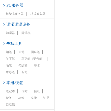
>
PC服务器
机架式服务器
塔式服务器
>
调湿调温设备
加湿器
除湿机
>
书写工具
钢笔
铅笔
圆珠笔
签字笔
马克笔（记号笔）
毛笔
勾线笔
墨水
水彩笔
粉笔
>
本册/便签
笔记本
信封
信纸
便签
标签
奖状
证书
口取纸