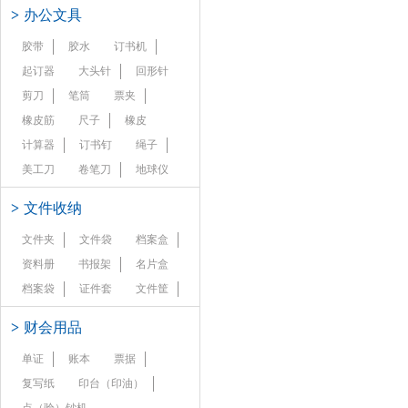
>
办公文具
胶带
胶水
订书机
起订器
大头针
回形针
剪刀
笔筒
票夹
橡皮筋
尺子
橡皮
计算器
订书钉
绳子
美工刀
卷笔刀
地球仪
>
文件收纳
文件夹
文件袋
档案盒
资料册
书报架
名片盒
档案袋
证件套
文件筐
>
财会用品
单证
账本
票据
复写纸
印台（印油）