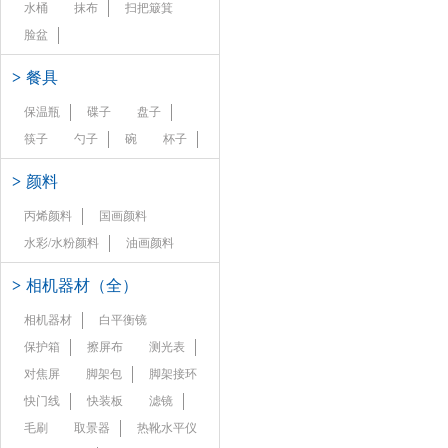
水桶
抹布
扫把簸箕
脸盆
>
餐具
保温瓶
碟子
盘子
筷子
勺子
碗
杯子
>
颜料
丙烯颜料
国画颜料
水彩/水粉颜料
油画颜料
>
相机器材（全）
相机器材
白平衡镜
保护箱
擦屏布
测光表
对焦屏
脚架包
脚架接环
快门线
快装板
滤镜
毛刷
取景器
热靴水平仪