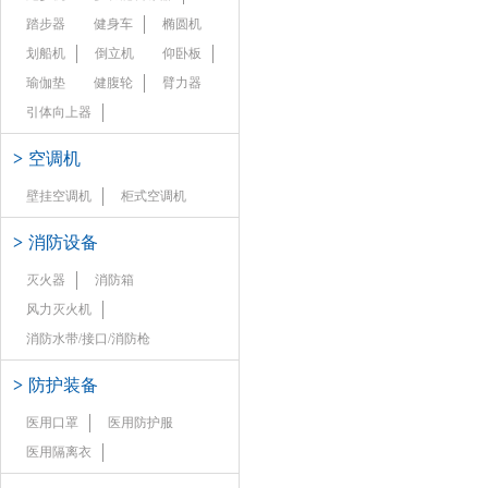
踏步器
健身车
椭圆机
划船机
倒立机
仰卧板
瑜伽垫
健腹轮
臂力器
引体向上器
>
空调机
壁挂空调机
柜式空调机
>
消防设备
灭火器
消防箱
风力灭火机
消防水带/接口/消防枪
>
防护装备
医用口罩
医用防护服
医用隔离衣