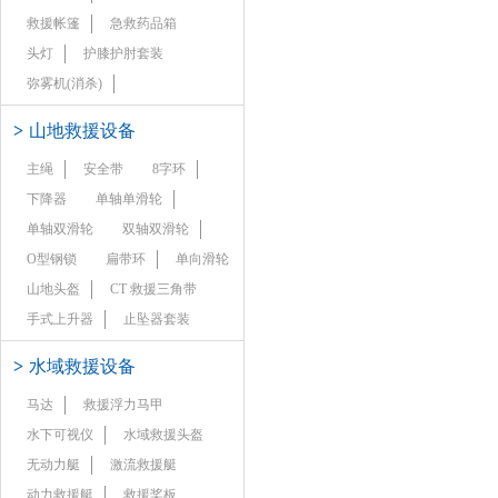
救援帐篷
急救药品箱
头灯
护膝护肘套装
弥雾机(消杀)
>
山地救援设备
主绳
安全带
8字环
下降器
单轴单滑轮
单轴双滑轮
双轴双滑轮
O型钢锁
扁带环
单向滑轮
山地头盔
CT 救援三角带
手式上升器
止坠器套装
>
水域救援设备
马达
救援浮力马甲
水下可视仪
水域救援头盔
无动力艇
激流救援艇
动力救援艇
救援桨板