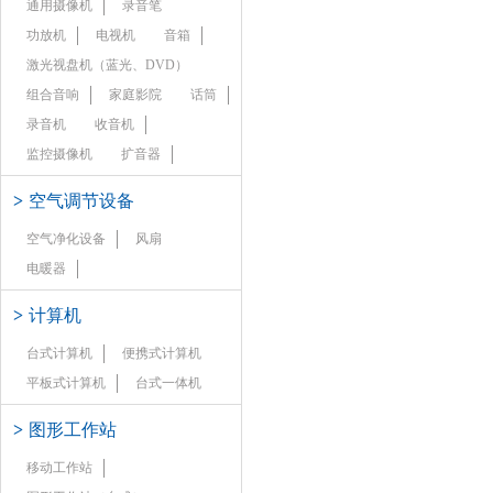
通用摄像机
录音笔
功放机
电视机
音箱
激光视盘机（蓝光、DVD）
组合音响
家庭影院
话筒
录音机
收音机
监控摄像机
扩音器
>
空气调节设备
空气净化设备
风扇
电暖器
>
计算机
台式计算机
便携式计算机
平板式计算机
台式一体机
>
图形工作站
移动工作站