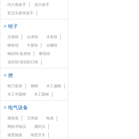
内六角扳手
扭力扳手
双活头套筒扳手
>
钳子
压接钳
台虎钳
水泵钳
鲤鱼钳
卡簧钳
尖嘴钳
钢丝钳/老虎钳
断线钳
顶切钳/顶切斜口钳
>
挫
锉刀套装
钢锉
木工扁锉
木工半圆锉
木工圆锉
>
电气设备
测电笔
万用表
电表
网络寻线仪
测距仪
墙壁插座
墙壁开关