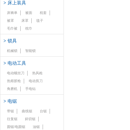
>
床上装具
床褥单
被面
枕套
被罩
床罩
毯子
毛巾被
枕巾
>
锁具
机械锁
智能锁
>
电动工具
电动螺丝刀
热风枪
热熔胶枪
电动剪刀
角磨机
手电钻
>
电锯
带锯
曲线锯
台锯
往复锯
斜切锯
圆锯/电圆锯
油锯