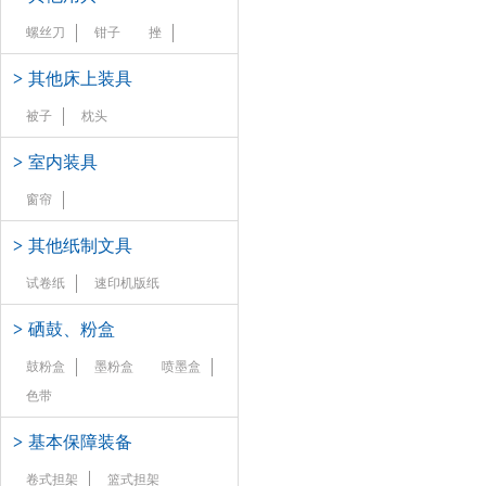
螺丝刀
钳子
挫
>
其他床上装具
被子
枕头
>
室内装具
窗帘
>
其他纸制文具
试卷纸
速印机版纸
>
硒鼓、粉盒
鼓粉盒
墨粉盒
喷墨盒
色带
>
基本保障装备
卷式担架
篮式担架