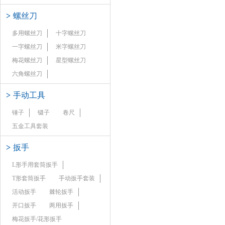
>
螺丝刀
多用螺丝刀
十字螺丝刀
一字螺丝刀
米字螺丝刀
梅花螺丝刀
星型螺丝刀
六角螺丝刀
>
手动工具
锤子
镊子
卷尺
五金工具套装
>
扳手
L形手用套筒扳手
T形套筒扳手
手动扳手套装
活动扳手
棘轮扳手
开口扳手
两用扳手
梅花扳手/花形扳手