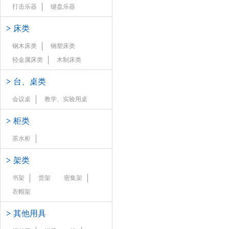
打击乐器
键盘乐器
>
床类
钢木床类
钢塑床类
轻金属床类
木制床类
>
台、桌类
会议桌
教学、实验用桌
>
柜类
茶水柜
>
架类
书架
货架
密集架
衣帽架
>
其他用具