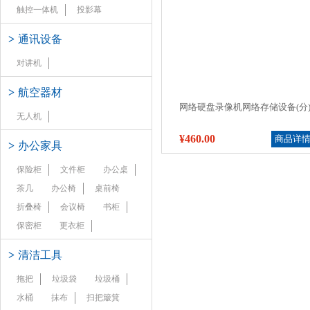
触控一体机
投影幕
>
通讯设备
对讲机
>
航空器材
网络硬盘录像机网络存储设备(分
无人机
¥460.00
商品详
>
办公家具
保险柜
文件柜
办公桌
茶几
办公椅
桌前椅
折叠椅
会议椅
书柜
保密柜
更衣柜
>
清洁工具
拖把
垃圾袋
垃圾桶
水桶
抹布
扫把簸箕