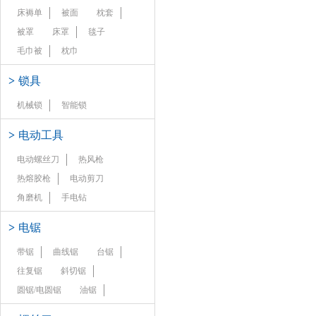
床褥单
被面
枕套
被罩
床罩
毯子
毛巾被
枕巾
>
锁具
机械锁
智能锁
>
电动工具
电动螺丝刀
热风枪
热熔胶枪
电动剪刀
角磨机
手电钻
>
电锯
带锯
曲线锯
台锯
往复锯
斜切锯
圆锯/电圆锯
油锯