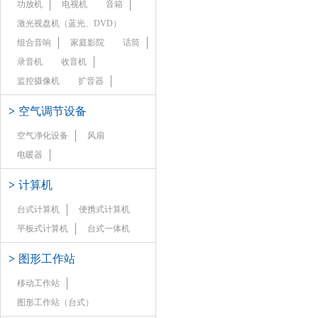
功放机
电视机
音箱
激光视盘机（蓝光、DVD）
组合音响
家庭影院
话筒
录音机
收音机
监控摄像机
扩音器
>
空气调节设备
空气净化设备
风扇
电暖器
>
计算机
台式计算机
便携式计算机
平板式计算机
台式一体机
>
图形工作站
移动工作站
图形工作站（台式）