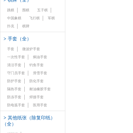
跳棋
围棋
五子棋
中国象棋
飞行棋
军棋
扑克
棋牌
>
手套（全）
手套
微波炉手套
一次性手套
焗油手套
清洁手套
钓鱼手套
守门员手套
滑雪手套
防护手套
防化手套
隔热手套
耐油橡胶手套
防冻手套
焊接手套
防电弧手套
医用手套
>
其他纸张（除复印纸）
（全）