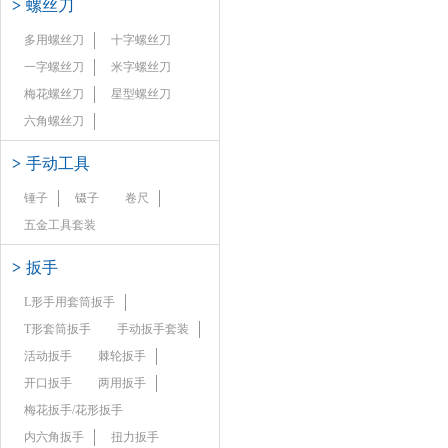
>
螺丝刀
多用螺丝刀
十字螺丝刀
一字螺丝刀
米字螺丝刀
梅花螺丝刀
星型螺丝刀
六角螺丝刀
>
手动工具
锤子
镊子
卷尺
五金工具套装
>
扳手
L形手用套筒扳手
T形套筒扳手
手动扳手套装
活动扳手
棘轮扳手
开口扳手
两用扳手
梅花扳手/花形扳手
内六角扳手
扭力扳手