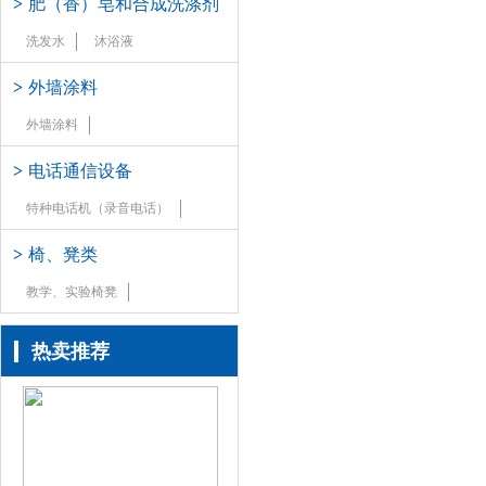
>
肥（香）皂和合成洗涤剂
洗发水
沐浴液
>
外墙涂料
外墙涂料
>
电话通信设备
特种电话机（录音电话）
>
椅、凳类
教学、实验椅凳
热卖推荐