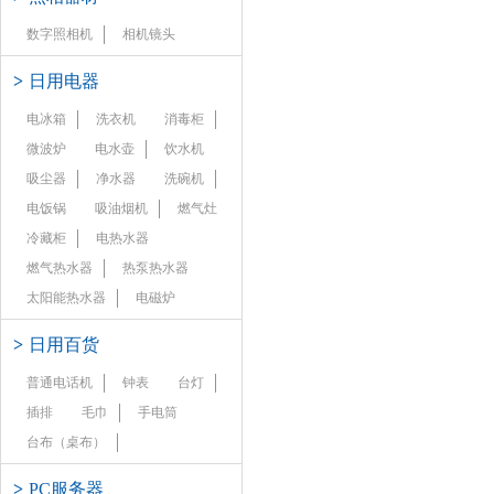
数字照相机
相机镜头
>
日用电器
电冰箱
洗衣机
消毒柜
微波炉
电水壶
饮水机
吸尘器
净水器
洗碗机
电饭锅
吸油烟机
燃气灶
冷藏柜
电热水器
燃气热水器
热泵热水器
太阳能热水器
电磁炉
>
日用百货
普通电话机
钟表
台灯
插排
毛巾
手电筒
台布（桌布）
>
PC服务器