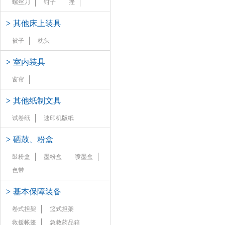
螺丝刀
钳子
挫
>
其他床上装具
被子
枕头
>
室内装具
窗帘
>
其他纸制文具
试卷纸
速印机版纸
>
硒鼓、粉盒
鼓粉盒
墨粉盒
喷墨盒
色带
>
基本保障装备
卷式担架
篮式担架
救援帐篷
急救药品箱