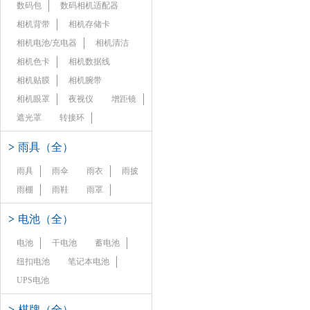
数码包
数码相机适配器
相机背带
相机存储卡
相机电池/充电器
相机清洁
相机色卡
相机数据线
相机贴膜
相机腕带
相机眼罩
夜视仪
增距镜
遮光罩
转接环
>
雨具（全）
雨具
雨伞
雨衣
雨披
雨棚
雨鞋
雨罩
>
电池（全）
电池
干电池
蓄电池
纽扣电池
笔记本电池
UPS电池
>
棋牌（全）