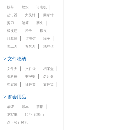
胶带
胶水
订书机
起订器
大头针
回形针
剪刀
笔筒
票夹
橡皮筋
尺子
橡皮
计算器
订书钉
绳子
美工刀
卷笔刀
地球仪
>
文件收纳
文件夹
文件袋
档案盒
资料册
书报架
名片盒
档案袋
证件套
文件筐
>
财会用品
单证
账本
票据
复写纸
印台（印油）
点（验）钞机