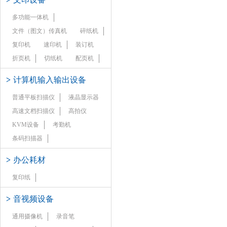
多功能一体机
文件（图文）传真机
碎纸机
复印机
速印机
装订机
折页机
切纸机
配页机
>
计算机输入输出设备
普通平板扫描仪
液晶显示器
高速文档扫描仪
高拍仪
KVM设备
考勤机
条码扫描器
>
办公耗材
复印纸
>
音视频设备
通用摄像机
录音笔