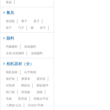
脸盆
>
餐具
保温瓶
碟子
盘子
筷子
勺子
碗
杯子
>
颜料
丙烯颜料
国画颜料
水彩/水粉颜料
油画颜料
>
相机器材（全）
相机器材
白平衡镜
保护箱
擦屏布
测光表
对焦屏
脚架包
脚架接环
快门线
快装板
滤镜
毛刷
取景器
热靴水平仪
三脚架/云台
闪光灯/手柄