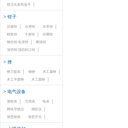
双活头套筒扳手
>
钳子
压接钳
台虎钳
水泵钳
鲤鱼钳
卡簧钳
尖嘴钳
钢丝钳/老虎钳
断线钳
顶切钳/顶切斜口钳
>
挫
锉刀套装
钢锉
木工扁锉
木工半圆锉
木工圆锉
>
电气设备
测电笔
万用表
电表
网络寻线仪
测距仪
墙壁插座
墙壁开关