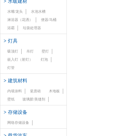
>
水暖建材
水嘴/龙头
水池水槽
淋浴器（花洒）
便器/马桶
浴霸
垃圾处理器
>
灯具
吸顶灯
吊灯
壁灯
嵌入灯（射灯）
灯泡
灯管
>
建筑材料
内墙涂料
瓷质砖
木地板
壁纸
玻璃胶/美缝剂
>
存储设备
网络存储设备
>
载货汽车