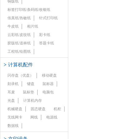
铜版纸
标签打印纸/条码纸/收银纸
传真纸/热敏纸
针式打印纸
牛皮纸
相片纸
云彩纸/皮纹纸
彩卡纸
胶版纸/道林纸
答题卡纸
工程纸/绘图纸
>
计算机配件
闪存盘（优盘）
移动硬盘
刻录机
键盘
鼠标器
耳麦
鼠标垫
电脑包
光盘
计算机内存
机械硬盘
固态硬盘
机柜
无线网卡
网线
电源线
数据线
>
文印设备