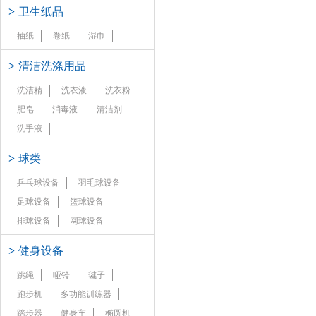
>
卫生纸品
抽纸
卷纸
湿巾
>
清洁洗涤用品
洗洁精
洗衣液
洗衣粉
肥皂
消毒液
清洁剂
洗手液
>
球类
乒乓球设备
羽毛球设备
足球设备
篮球设备
排球设备
网球设备
>
健身设备
跳绳
哑铃
毽子
跑步机
多功能训练器
踏步器
健身车
椭圆机