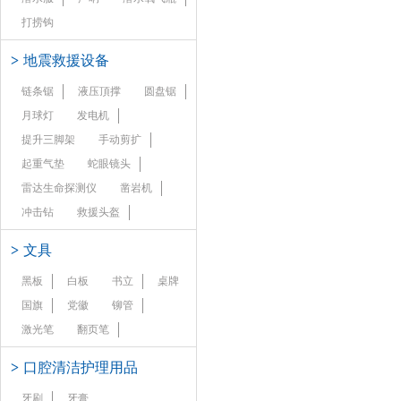
打捞钩
>
地震救援设备
链条锯
液压頂撑
圆盘锯
月球灯
发电机
提升三脚架
手动剪扩
起重气垫
蛇眼镜头
雷达生命探测仪
凿岩机
冲击钻
救援头盔
>
文具
黑板
白板
书立
桌牌
国旗
党徽
铆管
激光笔
翻页笔
>
口腔清洁护理用品
牙刷
牙膏