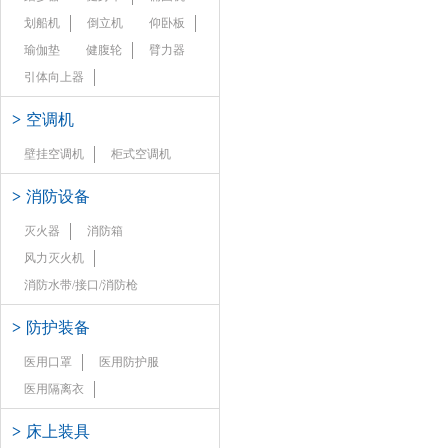
划船机
倒立机
仰卧板
瑜伽垫
健腹轮
臂力器
引体向上器
>
空调机
壁挂空调机
柜式空调机
>
消防设备
灭火器
消防箱
风力灭火机
消防水带/接口/消防枪
>
防护装备
医用口罩
医用防护服
医用隔离衣
>
床上装具