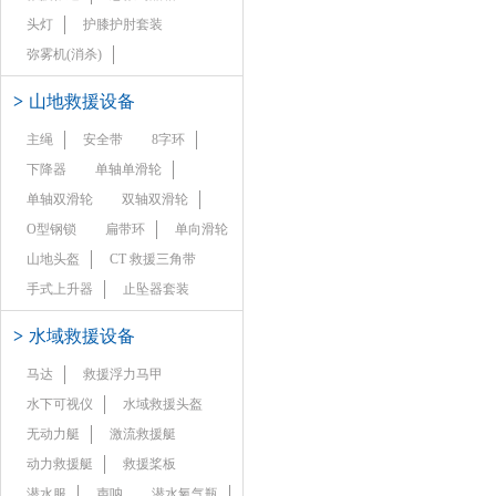
头灯
护膝护肘套装
弥雾机(消杀)
>
山地救援设备
主绳
安全带
8字环
下降器
单轴单滑轮
单轴双滑轮
双轴双滑轮
O型钢锁
扁带环
单向滑轮
山地头盔
CT 救援三角带
手式上升器
止坠器套装
>
水域救援设备
马达
救援浮力马甲
水下可视仪
水域救援头盔
无动力艇
激流救援艇
动力救援艇
救援桨板
潜水服
声呐
潜水氧气瓶