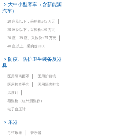
>
大中小型客车（含新能源
汽车）
20 座及以下，采购价≤45 万元
20 座及以下，采购价≤80 万元
20 座－39 座、采购价≤75 万元
40 座以上、采购价≤100
>
防疫、防护卫生装备及器
具
医用隔离面罩
医用护目镜
医用检查手套
医用隔离鞋套
温度计
额温枪（红外测温仪）
电子血压计
>
乐器
弓弦乐器
管乐器