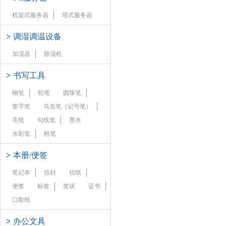
机架式服务器
塔式服务器
>
调湿调温设备
加湿器
除湿机
>
书写工具
钢笔
铅笔
圆珠笔
签字笔
马克笔（记号笔）
毛笔
勾线笔
墨水
水彩笔
粉笔
>
本册/便签
笔记本
信封
信纸
便签
标签
奖状
证书
口取纸
>
办公文具