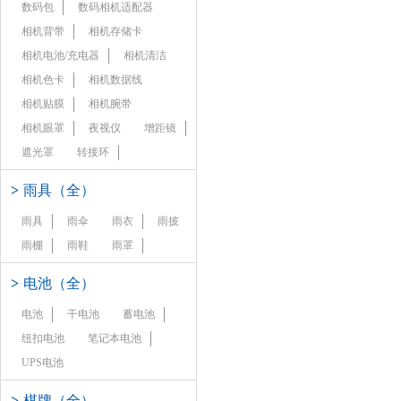
数码包
数码相机适配器
相机背带
相机存储卡
相机电池/充电器
相机清洁
相机色卡
相机数据线
相机贴膜
相机腕带
相机眼罩
夜视仪
增距镜
遮光罩
转接环
>
雨具（全）
雨具
雨伞
雨衣
雨披
雨棚
雨鞋
雨罩
>
电池（全）
电池
干电池
蓄电池
纽扣电池
笔记本电池
UPS电池
>
棋牌（全）