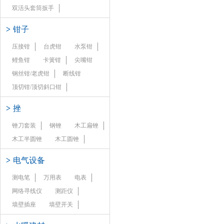
双活头套筒扳手
>
钳子
压接钳
台虎钳
水泵钳
鲤鱼钳
卡簧钳
尖嘴钳
钢丝钳/老虎钳
断线钳
顶切钳/顶切斜口钳
>
挫
锉刀套装
钢锉
木工扁锉
木工半圆锉
木工圆锉
>
电气设备
测电笔
万用表
电表
网络寻线仪
测距仪
墙壁插座
墙壁开关