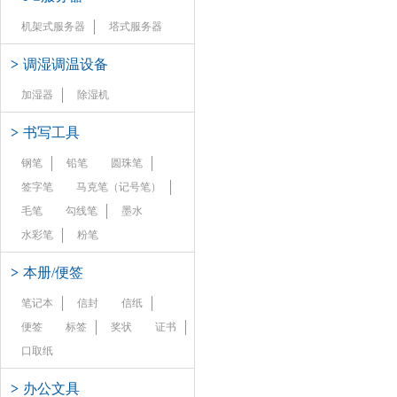
机架式服务器
塔式服务器
>
调湿调温设备
加湿器
除湿机
>
书写工具
钢笔
铅笔
圆珠笔
签字笔
马克笔（记号笔）
毛笔
勾线笔
墨水
水彩笔
粉笔
>
本册/便签
笔记本
信封
信纸
便签
标签
奖状
证书
口取纸
>
办公文具