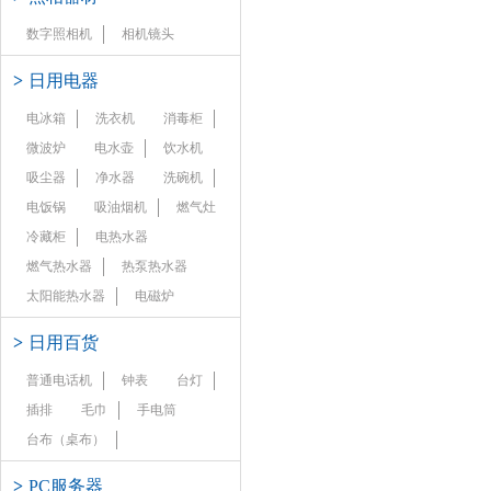
数字照相机
相机镜头
>
日用电器
电冰箱
洗衣机
消毒柜
微波炉
电水壶
饮水机
吸尘器
净水器
洗碗机
电饭锅
吸油烟机
燃气灶
冷藏柜
电热水器
燃气热水器
热泵热水器
太阳能热水器
电磁炉
>
日用百货
普通电话机
钟表
台灯
插排
毛巾
手电筒
台布（桌布）
>
PC服务器