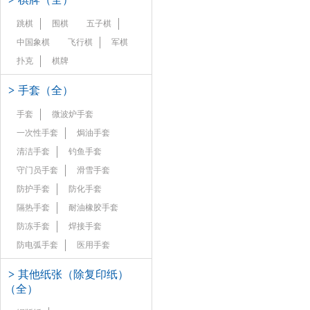
跳棋
围棋
五子棋
中国象棋
飞行棋
军棋
扑克
棋牌
>
手套（全）
手套
微波炉手套
一次性手套
焗油手套
清洁手套
钓鱼手套
守门员手套
滑雪手套
防护手套
防化手套
隔热手套
耐油橡胶手套
防冻手套
焊接手套
防电弧手套
医用手套
>
其他纸张（除复印纸）
（全）