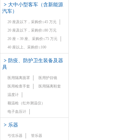
>
大中小型客车（含新能源
汽车）
20 座及以下，采购价≤45 万元
20 座及以下，采购价≤80 万元
20 座－39 座、采购价≤75 万元
40 座以上、采购价≤100
>
防疫、防护卫生装备及器
具
医用隔离面罩
医用护目镜
医用检查手套
医用隔离鞋套
温度计
额温枪（红外测温仪）
电子血压计
>
乐器
弓弦乐器
管乐器