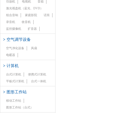
功放机
电视机
音箱
激光视盘机（蓝光、DVD）
组合音响
家庭影院
话筒
录音机
收音机
监控摄像机
扩音器
>
空气调节设备
空气净化设备
风扇
电暖器
>
计算机
台式计算机
便携式计算机
平板式计算机
台式一体机
>
图形工作站
移动工作站
图形工作站（台式）