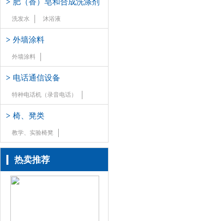
>
肥（香）皂和合成洗涤剂
洗发水
沐浴液
>
外墙涂料
外墙涂料
>
电话通信设备
特种电话机（录音电话）
>
椅、凳类
教学、实验椅凳
热卖推荐