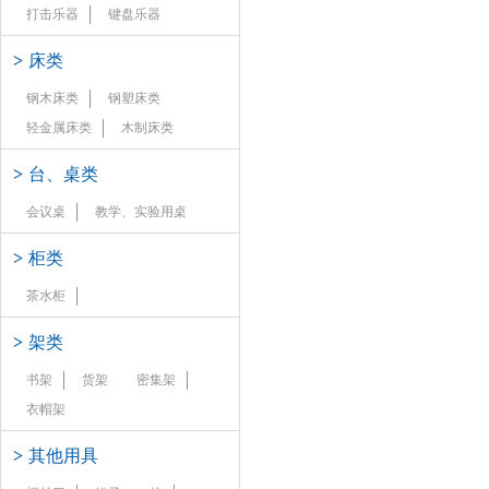
打击乐器
键盘乐器
>
床类
钢木床类
钢塑床类
轻金属床类
木制床类
>
台、桌类
会议桌
教学、实验用桌
>
柜类
茶水柜
>
架类
书架
货架
密集架
衣帽架
>
其他用具