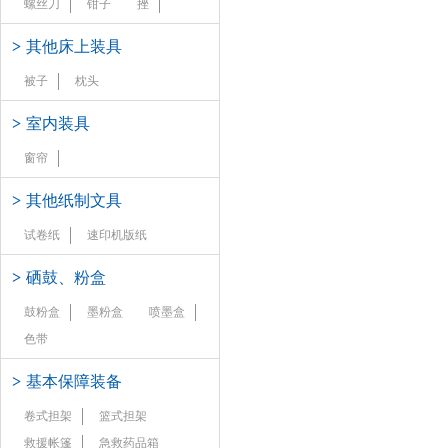
螺丝刀
钳子
挫
>
其他床上装具
被子
枕头
>
室内装具
窗帘
>
其他纸制文具
试卷纸
速印机版纸
>
硒鼓、粉盒
鼓粉盒
墨粉盒
喷墨盒
色带
>
基本保障装备
卷式担架
篮式担架
救援帐篷
急救药品箱