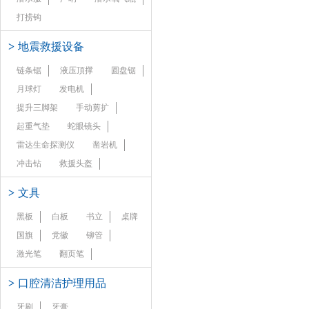
打捞钩
>
地震救援设备
链条锯
液压頂撑
圆盘锯
月球灯
发电机
提升三脚架
手动剪扩
起重气垫
蛇眼镜头
雷达生命探测仪
凿岩机
冲击钻
救援头盔
>
文具
黑板
白板
书立
桌牌
国旗
党徽
铆管
激光笔
翻页笔
>
口腔清洁护理用品
牙刷
牙膏