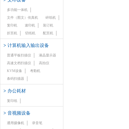
多功能一体机
文件（图文）传真机
碎纸机
复印机
速印机
装订机
折页机
切纸机
配页机
>
计算机输入输出设备
普通平板扫描仪
液晶显示器
高速文档扫描仪
高拍仪
KVM设备
考勤机
条码扫描器
>
办公耗材
复印纸
>
音视频设备
通用摄像机
录音笔