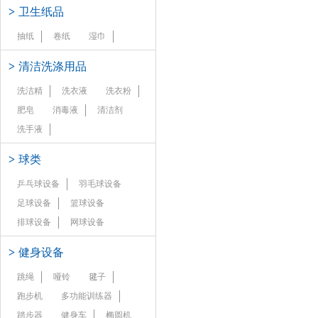
>
卫生纸品
抽纸
卷纸
湿巾
>
清洁洗涤用品
洗洁精
洗衣液
洗衣粉
肥皂
消毒液
清洁剂
洗手液
>
球类
乒乓球设备
羽毛球设备
足球设备
篮球设备
排球设备
网球设备
>
健身设备
跳绳
哑铃
毽子
跑步机
多功能训练器
踏步器
健身车
椭圆机