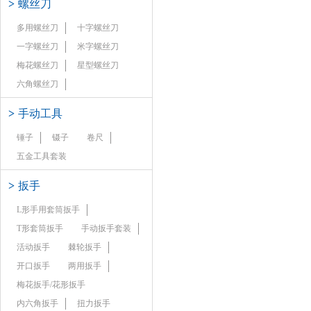
>
螺丝刀
多用螺丝刀
十字螺丝刀
一字螺丝刀
米字螺丝刀
梅花螺丝刀
星型螺丝刀
六角螺丝刀
>
手动工具
锤子
镊子
卷尺
五金工具套装
>
扳手
L形手用套筒扳手
T形套筒扳手
手动扳手套装
活动扳手
棘轮扳手
开口扳手
两用扳手
梅花扳手/花形扳手
内六角扳手
扭力扳手