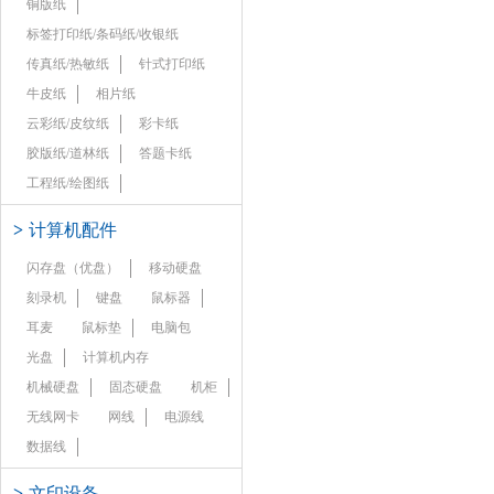
铜版纸
标签打印纸/条码纸/收银纸
传真纸/热敏纸
针式打印纸
牛皮纸
相片纸
云彩纸/皮纹纸
彩卡纸
胶版纸/道林纸
答题卡纸
工程纸/绘图纸
>
计算机配件
闪存盘（优盘）
移动硬盘
刻录机
键盘
鼠标器
耳麦
鼠标垫
电脑包
光盘
计算机内存
机械硬盘
固态硬盘
机柜
无线网卡
网线
电源线
数据线
>
文印设备