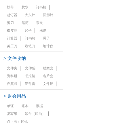
胶带
胶水
订书机
起订器
大头针
回形针
剪刀
笔筒
票夹
橡皮筋
尺子
橡皮
计算器
订书钉
绳子
美工刀
卷笔刀
地球仪
>
文件收纳
文件夹
文件袋
档案盒
资料册
书报架
名片盒
档案袋
证件套
文件筐
>
财会用品
单证
账本
票据
复写纸
印台（印油）
点（验）钞机