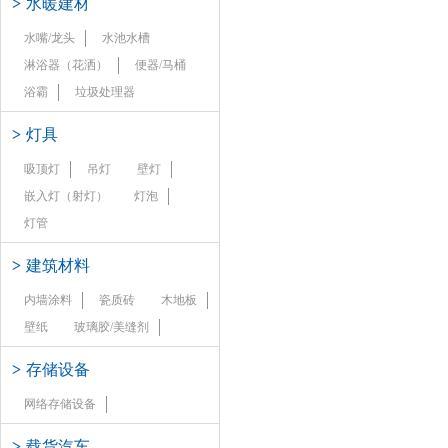
>
水暖建材
水嘴/龙头
水池水槽
淋浴器（花洒）
便器/马桶
浴霸
垃圾处理器
>
灯具
吸顶灯
吊灯
壁灯
嵌入灯（射灯）
灯泡
灯管
>
建筑材料
内墙涂料
瓷质砖
木地板
壁纸
玻璃胶/美缝剂
>
存储设备
网络存储设备
>
载货汽车