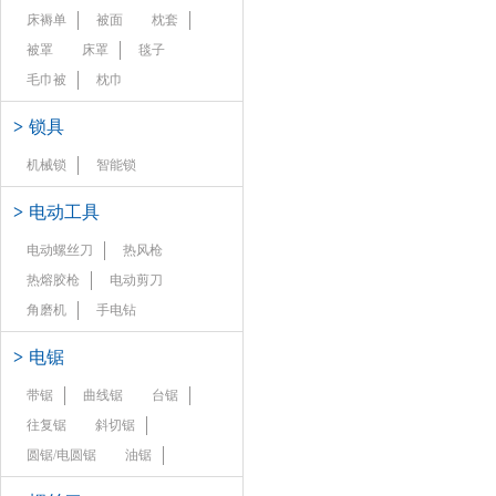
床褥单
被面
枕套
被罩
床罩
毯子
毛巾被
枕巾
>
锁具
机械锁
智能锁
>
电动工具
电动螺丝刀
热风枪
热熔胶枪
电动剪刀
角磨机
手电钻
>
电锯
带锯
曲线锯
台锯
往复锯
斜切锯
圆锯/电圆锯
油锯