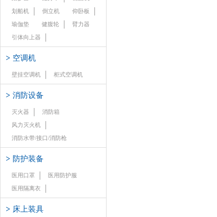
划船机
倒立机
仰卧板
瑜伽垫
健腹轮
臂力器
引体向上器
>
空调机
壁挂空调机
柜式空调机
>
消防设备
灭火器
消防箱
风力灭火机
消防水带/接口/消防枪
>
防护装备
医用口罩
医用防护服
医用隔离衣
>
床上装具