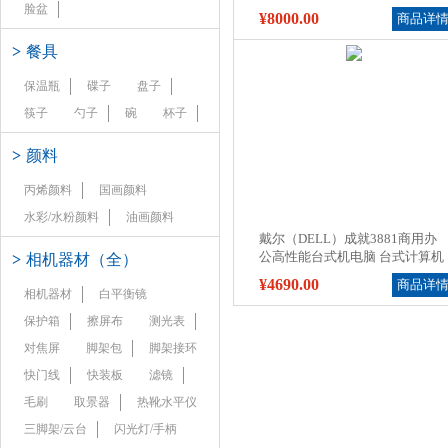
显/DOS/指纹识别
脸盆
¥8000.00
商品详
>
餐具
保温瓶
碟子
盘子
筷子
勺子
碗
杯子
>
颜料
丙烯颜料
国画颜料
水彩/水粉颜料
油画颜料
戴尔（DELL）成就3881商用办
公高性能台式机电脑 台式计算机
>
相机器材（全）
¥4690.00
商品详
相机器材
白平衡镜
保护箱
擦屏布
测光表
对焦屏
脚架包
脚架接环
快门线
快装板
滤镜
毛刷
取景器
热靴水平仪
三脚架/云台
闪光灯/手柄