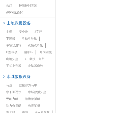
头灯
护膝护肘套装
弥雾机(消杀)
>
山地救援设备
主绳
安全带
8字环
下降器
单轴单滑轮
单轴双滑轮
双轴双滑轮
O型钢锁
扁带环
单向滑轮
山地头盔
CT 救援三角带
手式上升器
止坠器套装
>
水域救援设备
马达
救援浮力马甲
水下可视仪
水域救援头盔
无动力艇
激流救援艇
动力救援艇
救援桨板
潜水服
声呐
潜水氧气瓶