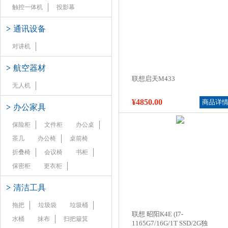
触控一体机
投影幕
>
通讯设备
对讲机
>
航空器材
联想启天M433
无人机
¥4850.00
商品详
>
办公家具
保险柜
文件柜
办公桌
茶几
办公椅
桌前椅
折叠椅
会议椅
书柜
保密柜
更衣柜
>
清洁工具
拖把
垃圾袋
垃圾桶
联想 昭阳K4E (I7-
水桶
抹布
扫把簸箕
1165G7/16G/1T SSD/2G独