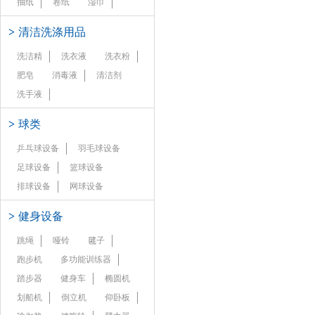
抽纸
卷纸
湿巾
>
清洁洗涤用品
洗洁精
洗衣液
洗衣粉
肥皂
消毒液
清洁剂
洗手液
>
球类
乒乓球设备
羽毛球设备
足球设备
篮球设备
排球设备
网球设备
>
健身设备
跳绳
哑铃
毽子
跑步机
多功能训练器
踏步器
健身车
椭圆机
划船机
倒立机
仰卧板