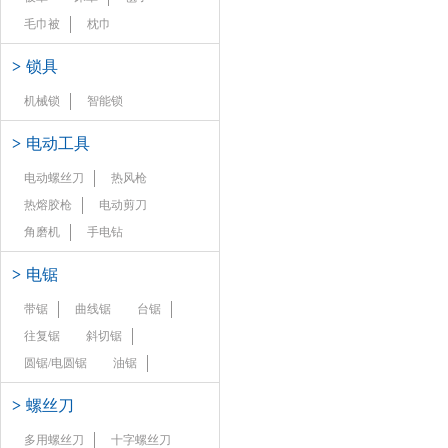
毛巾被
枕巾
>
锁具
机械锁
智能锁
>
电动工具
电动螺丝刀
热风枪
热熔胶枪
电动剪刀
角磨机
手电钻
>
电锯
带锯
曲线锯
台锯
往复锯
斜切锯
圆锯/电圆锯
油锯
>
螺丝刀
多用螺丝刀
十字螺丝刀