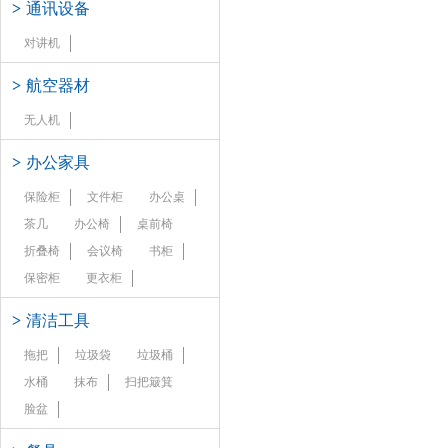
>
通讯设备
对讲机
>
航空器材
无人机
>
办公家具
保险柜
文件柜
办公桌
茶几
办公椅
桌前椅
折叠椅
会议椅
书柜
保密柜
更衣柜
>
清洁工具
拖把
垃圾袋
垃圾桶
水桶
抹布
扫把簸箕
脸盆