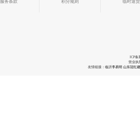
服务条款
积分规则
临时退货
ICP备
营业执
友情链接：
临沂李易明
山东冠红