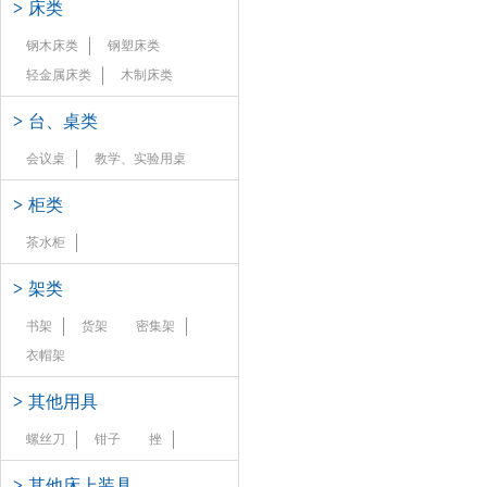
>
床类
钢木床类
钢塑床类
轻金属床类
木制床类
>
台、桌类
会议桌
教学、实验用桌
>
柜类
茶水柜
>
架类
书架
货架
密集架
衣帽架
>
其他用具
螺丝刀
钳子
挫
>
其他床上装具