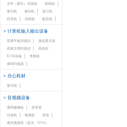
文件（图文）传真机
碎纸机
复印机
速印机
装订机
折页机
切纸机
配页机
>
计算机输入输出设备
普通平板扫描仪
液晶显示器
高速文档扫描仪
高拍仪
KVM设备
考勤机
条码扫描器
>
办公耗材
复印纸
>
音视频设备
通用摄像机
录音笔
功放机
电视机
音箱
激光视盘机（蓝光、DVD）