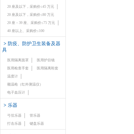
20 座及以下，采购价≤45 万元
20 座及以下，采购价≤80 万元
20 座－39 座、采购价≤75 万元
40 座以上、采购价≤100
>
防疫、防护卫生装备及器
具
医用隔离面罩
医用护目镜
医用检查手套
医用隔离鞋套
温度计
额温枪（红外测温仪）
电子血压计
>
乐器
弓弦乐器
管乐器
打击乐器
键盘乐器