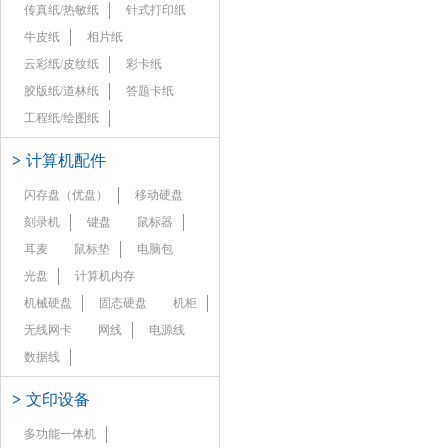
传真纸/热敏纸
针式打印纸
牛皮纸
相片纸
云彩纸/皮纹纸
彩卡纸
胶版纸/道林纸
答题卡纸
工程纸/绘图纸
>
计算机配件
闪存盘（优盘）
移动硬盘
刻录机
键盘
鼠标器
耳麦
鼠标垫
电脑包
光盘
计算机内存
机械硬盘
固态硬盘
机柜
无线网卡
网线
电源线
数据线
>
文印设备
多功能一体机