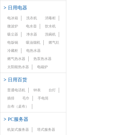
>
日用电器
电冰箱
洗衣机
消毒柜
微波炉
电水壶
饮水机
吸尘器
净水器
洗碗机
电饭锅
吸油烟机
燃气灶
冷藏柜
电热水器
燃气热水器
热泵热水器
太阳能热水器
电磁炉
>
日用百货
普通电话机
钟表
台灯
插排
毛巾
手电筒
台布（桌布）
>
PC服务器
机架式服务器
塔式服务器