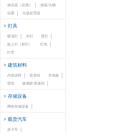
淋浴器（花洒）
便器/马桶
浴霸
垃圾处理器
>
灯具
吸顶灯
吊灯
壁灯
嵌入灯（射灯）
灯泡
灯管
>
建筑材料
内墙涂料
瓷质砖
木地板
壁纸
玻璃胶/美缝剂
>
存储设备
网络存储设备
>
载货汽车
皮卡车