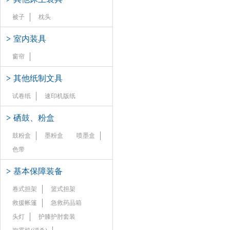
被子
枕头
>
室内装具
窗帘
>
其他纸制文具
试卷纸
速印机版纸
>
硒鼓、粉盒
鼓粉盒
墨粉盒
喷墨盒
色带
>
基本保障装备
卷式担架
篮式担架
救援帐篷
急救药品箱
头灯
护膝护肘套装