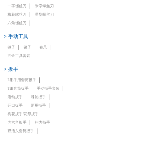
一字螺丝刀
米字螺丝刀
梅花螺丝刀
星型螺丝刀
六角螺丝刀
>
手动工具
锤子
镊子
卷尺
五金工具套装
>
扳手
L形手用套筒扳手
T形套筒扳手
手动扳手套装
活动扳手
棘轮扳手
开口扳手
两用扳手
梅花扳手/花形扳手
内六角扳手
扭力扳手
双活头套筒扳手