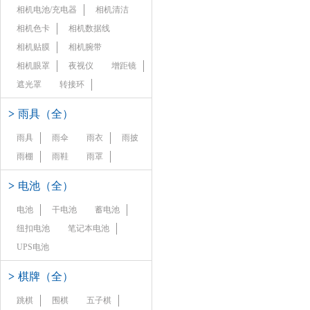
相机电池/充电器
相机清洁
相机色卡
相机数据线
相机贴膜
相机腕带
相机眼罩
夜视仪
增距镜
遮光罩
转接环
>
雨具（全）
雨具
雨伞
雨衣
雨披
雨棚
雨鞋
雨罩
>
电池（全）
电池
干电池
蓄电池
纽扣电池
笔记本电池
UPS电池
>
棋牌（全）
跳棋
围棋
五子棋