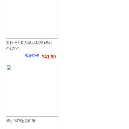
罗技 H110 头戴式耳麦 (单位:
个) 灰色
查看详情
¥41.90
威尔A470g复印纸