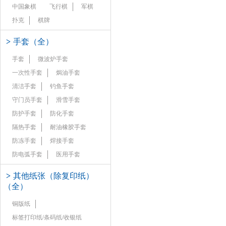
中国象棋
飞行棋
军棋
扑克
棋牌
>
手套（全）
手套
微波炉手套
一次性手套
焗油手套
清洁手套
钓鱼手套
守门员手套
滑雪手套
防护手套
防化手套
隔热手套
耐油橡胶手套
防冻手套
焊接手套
防电弧手套
医用手套
>
其他纸张（除复印纸）
（全）
铜版纸
标签打印纸/条码纸/收银纸