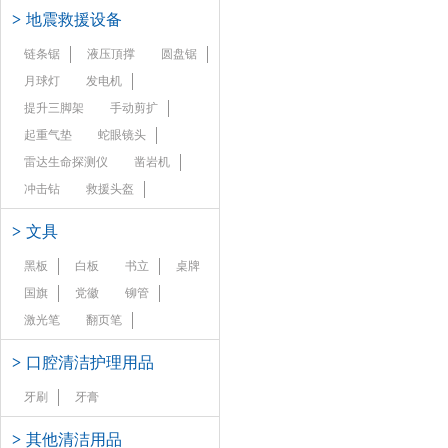
>
地震救援设备
链条锯
液压頂撑
圆盘锯
月球灯
发电机
提升三脚架
手动剪扩
起重气垫
蛇眼镜头
雷达生命探测仪
凿岩机
冲击钻
救援头盔
>
文具
黑板
白板
书立
桌牌
国旗
党徽
铆管
激光笔
翻页笔
>
口腔清洁护理用品
牙刷
牙膏
>
其他清洁用品