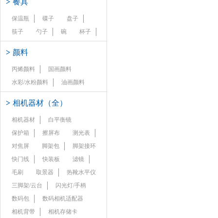
>
餐具
保温瓶
碟子
盘子
筷子
勺子
碗
杯子
>
颜料
丙烯颜料
国画颜料
水彩/水粉颜料
油画颜料
>
相机器材（全）
相机器材
白平衡镜
保护箱
擦屏布
测光表
对焦屏
脚架包
脚架接环
快门线
快装板
滤镜
毛刷
取景器
热靴水平仪
三脚架/云台
闪光灯/手柄
数码包
数码相机适配器
相机背带
相机存储卡