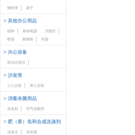
钢丝球
刷子
>
其他办公用品
纸杯
移动电源
灭蚊灯
喷壶
收纳箱
衣架
>
办公设备
执法记录仪
>
沙发类
三人沙发
单人沙发
>
消毒杀菌用品
杀虫剂
空气清新剂
>
肥（香）皂和合成洗涤剂
洗发水
沐浴液