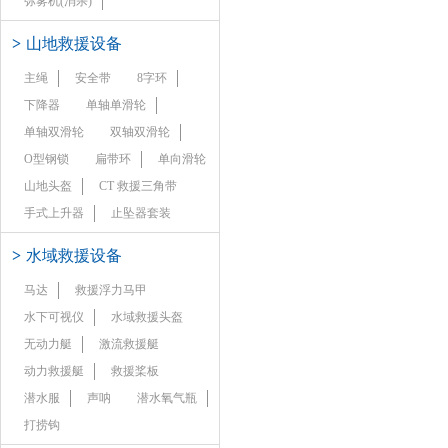
弥雾机(消杀)
>
山地救援设备
主绳
安全带
8字环
下降器
单轴单滑轮
单轴双滑轮
双轴双滑轮
O型钢锁
扁带环
单向滑轮
山地头盔
CT 救援三角带
手式上升器
止坠器套装
>
水域救援设备
马达
救援浮力马甲
水下可视仪
水域救援头盔
无动力艇
激流救援艇
动力救援艇
救援桨板
潜水服
声呐
潜水氧气瓶
打捞钩