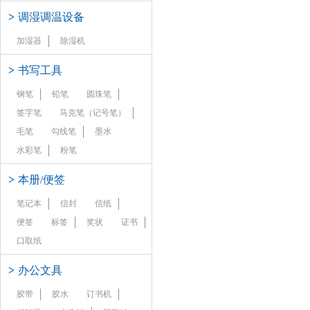
>
调湿调温设备
加湿器
除湿机
>
书写工具
钢笔
铅笔
圆珠笔
签字笔
马克笔（记号笔）
毛笔
勾线笔
墨水
水彩笔
粉笔
>
本册/便签
笔记本
信封
信纸
便签
标签
奖状
证书
口取纸
>
办公文具
胶带
胶水
订书机