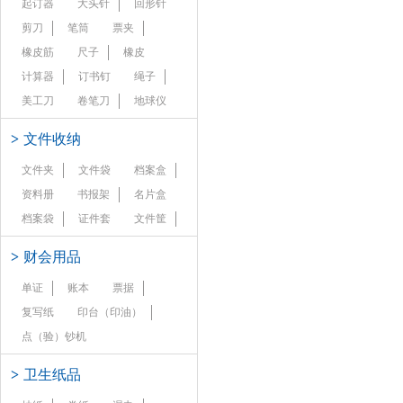
起订器
大头针
回形针
剪刀
笔筒
票夹
橡皮筋
尺子
橡皮
计算器
订书钉
绳子
美工刀
卷笔刀
地球仪
>
文件收纳
文件夹
文件袋
档案盒
资料册
书报架
名片盒
档案袋
证件套
文件筐
>
财会用品
单证
账本
票据
复写纸
印台（印油）
点（验）钞机
>
卫生纸品