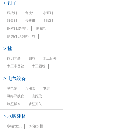
>
钳子
压接钳
台虎钳
水泵钳
鲤鱼钳
卡簧钳
尖嘴钳
钢丝钳/老虎钳
断线钳
顶切钳/顶切斜口钳
>
挫
锉刀套装
钢锉
木工扁锉
木工半圆锉
木工圆锉
>
电气设备
测电笔
万用表
电表
网络寻线仪
测距仪
墙壁插座
墙壁开关
>
水暖建材
水嘴/龙头
水池水槽