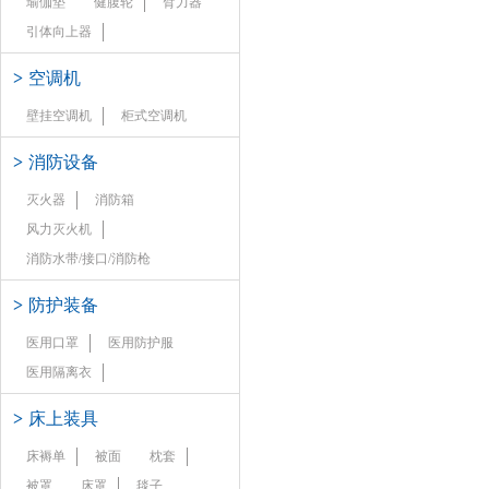
瑜伽垫
健腹轮
臂力器
引体向上器
>
空调机
壁挂空调机
柜式空调机
>
消防设备
灭火器
消防箱
风力灭火机
消防水带/接口/消防枪
>
防护装备
医用口罩
医用防护服
医用隔离衣
>
床上装具
床褥单
被面
枕套
被罩
床罩
毯子