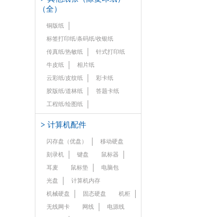
（全）
铜版纸
标签打印纸/条码纸/收银纸
传真纸/热敏纸
针式打印纸
牛皮纸
相片纸
云彩纸/皮纹纸
彩卡纸
胶版纸/道林纸
答题卡纸
工程纸/绘图纸
>
计算机配件
闪存盘（优盘）
移动硬盘
刻录机
键盘
鼠标器
耳麦
鼠标垫
电脑包
光盘
计算机内存
机械硬盘
固态硬盘
机柜
无线网卡
网线
电源线