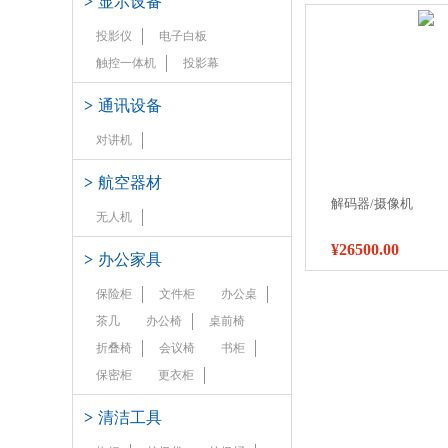
>
显示设备
投影仪
电子白板
触控一体机
投影幕
>
通讯设备
对讲机
>
航空器材
解码器/摄像机
无人机
¥26500.00
>
办公家具
保险柜
文件柜
办公桌
茶几
办公椅
桌前椅
折叠椅
会议椅
书柜
保密柜
更衣柜
>
清洁工具