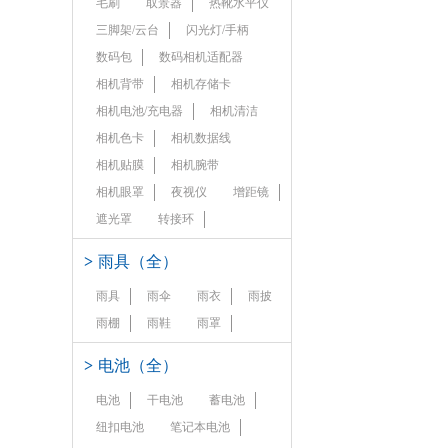
毛刷
取景器
热靴水平仪
三脚架/云台
闪光灯/手柄
数码包
数码相机适配器
相机背带
相机存储卡
相机电池/充电器
相机清洁
相机色卡
相机数据线
相机贴膜
相机腕带
相机眼罩
夜视仪
增距镜
遮光罩
转接环
>
雨具（全）
雨具
雨伞
雨衣
雨披
雨棚
雨鞋
雨罩
>
电池（全）
电池
干电池
蓄电池
纽扣电池
笔记本电池