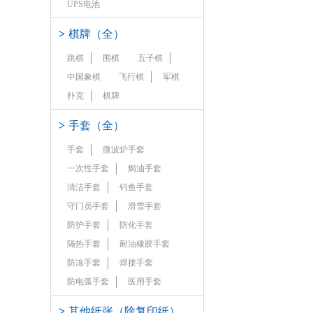
UPS电池
>
棋牌（全）
跳棋
围棋
五子棋
中国象棋
飞行棋
军棋
扑克
棋牌
>
手套（全）
手套
微波炉手套
一次性手套
焗油手套
清洁手套
钓鱼手套
守门员手套
滑雪手套
防护手套
防化手套
隔热手套
耐油橡胶手套
防冻手套
焊接手套
防电弧手套
医用手套
>
其他纸张（除复印纸）