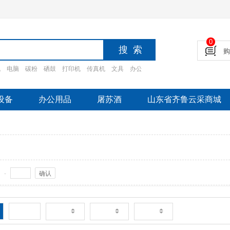
0
机
电脑
碳粉
硒鼓
打印机
传真机
文具
办公设备
摄影设备
家电
办公家
设备
办公用品
屠苏酒
山东省齐鲁云采商城
-
确认
新品
销量
价格
评论