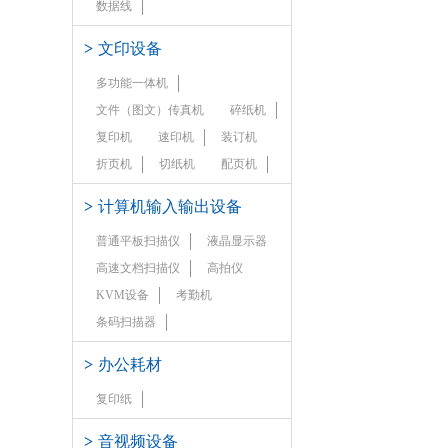
数据线
>
文印设备
多功能一体机
文件（图文）传真机
碎纸机
复印机
速印机
装订机
折页机
切纸机
配页机
>
计算机输入输出设备
普通平板扫描仪
液晶显示器
高速文档扫描仪
高拍仪
KVM设备
考勤机
条码扫描器
>
办公耗材
复印纸
>
音视频设备