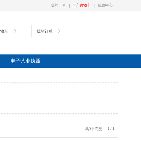
我的订单
|
购物车
|
帮助中心
购物车
我的订单
具
复印纸
墨盒
电子营业执照
多选
1
/
1
共3个商品