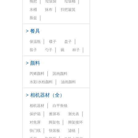
拖把
垃圾袋
垃圾桶
水桶
抹布
扫把簸箕
脸盆
>
餐具
保温瓶
碟子
盘子
筷子
勺子
碗
杯子
>
颜料
丙烯颜料
国画颜料
水彩/水粉颜料
油画颜料
>
相机器材（全）
相机器材
白平衡镜
保护箱
擦屏布
测光表
对焦屏
脚架包
脚架接环
快门线
快装板
滤镜