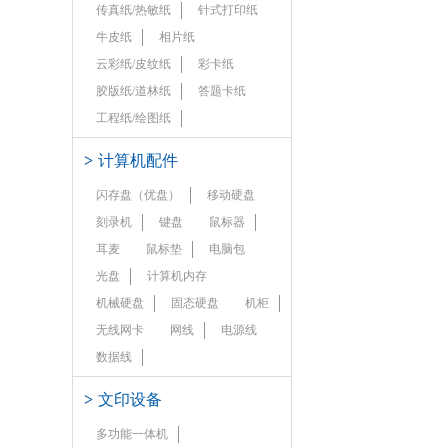
传真纸/热敏纸
针式打印纸
牛皮纸
相片纸
云彩纸/皮纹纸
彩卡纸
胶版纸/道林纸
答题卡纸
工程纸/绘图纸
>
计算机配件
闪存盘（优盘）
移动硬盘
刻录机
键盘
鼠标器
耳麦
鼠标垫
电脑包
光盘
计算机内存
机械硬盘
固态硬盘
机柜
无线网卡
网线
电源线
数据线
>
文印设备
多功能一体机