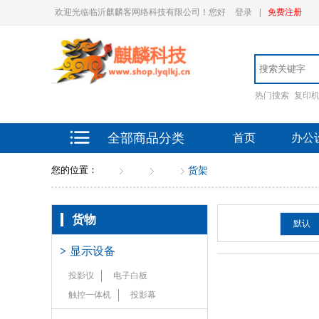
欢迎光临临沂麒麟客网络科技有限公司！您好
登录
|
免费注册
热门搜索
复印
全部商品分类
首页
办公
您的位置：
首页
货物
架类
货架
货物
排序：
默认
>
显示设备
投影仪
电子白板
触控一体机
投影幕