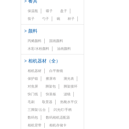
>
餐具
保温瓶
碟子
盘子
筷子
勺子
碗
杯子
>
颜料
丙烯颜料
国画颜料
水彩/水粉颜料
油画颜料
>
相机器材（全）
相机器材
白平衡镜
保护箱
擦屏布
测光表
对焦屏
脚架包
脚架接环
快门线
快装板
滤镜
毛刷
取景器
热靴水平仪
三脚架/云台
闪光灯/手柄
数码包
数码相机适配器
相机背带
相机存储卡