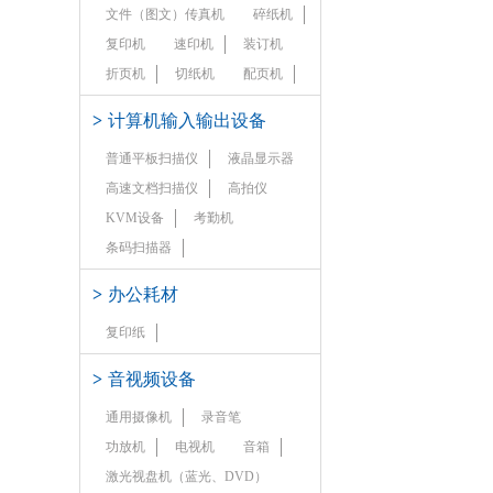
文件（图文）传真机
碎纸机
复印机
速印机
装订机
折页机
切纸机
配页机
>
计算机输入输出设备
普通平板扫描仪
液晶显示器
高速文档扫描仪
高拍仪
KVM设备
考勤机
条码扫描器
>
办公耗材
复印纸
>
音视频设备
通用摄像机
录音笔
功放机
电视机
音箱
激光视盘机（蓝光、DVD）