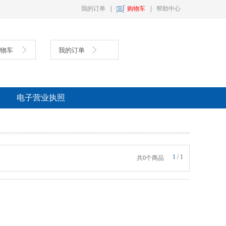
我的订单
|
购物车
|
帮助中心
购物车
我的订单
具
复印纸
墨盒
电子营业执照
1
/
1
共0个商品