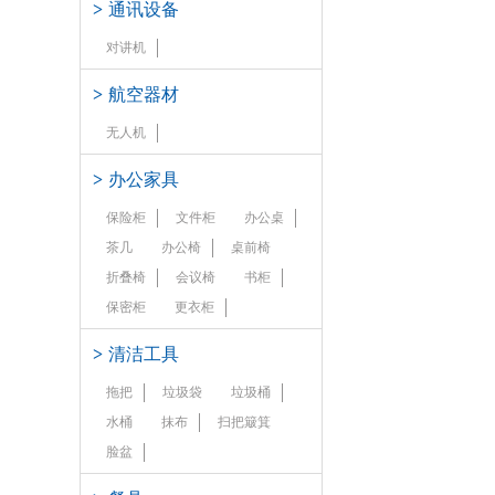
>
通讯设备
对讲机
>
航空器材
无人机
>
办公家具
保险柜
文件柜
办公桌
茶几
办公椅
桌前椅
折叠椅
会议椅
书柜
保密柜
更衣柜
>
清洁工具
拖把
垃圾袋
垃圾桶
水桶
抹布
扫把簸箕
脸盆