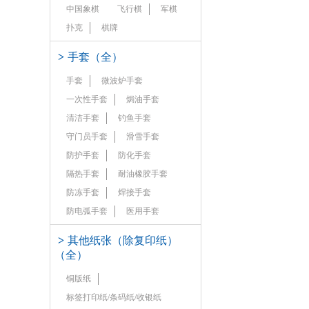
中国象棋
飞行棋
军棋
扑克
棋牌
>
手套（全）
手套
微波炉手套
一次性手套
焗油手套
清洁手套
钓鱼手套
守门员手套
滑雪手套
防护手套
防化手套
隔热手套
耐油橡胶手套
防冻手套
焊接手套
防电弧手套
医用手套
>
其他纸张（除复印纸）
（全）
铜版纸
标签打印纸/条码纸/收银纸