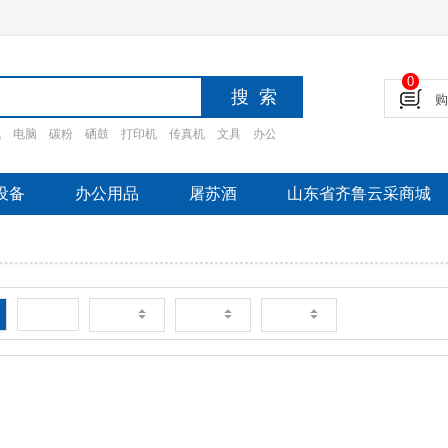
0
机
电脑
碳粉
硒鼓
打印机
传真机
文具
办公设备
摄影设备
家电
办公家
设备
办公用品
屠苏酒
山东省齐鲁云采商城
新品
销量
价格
评论