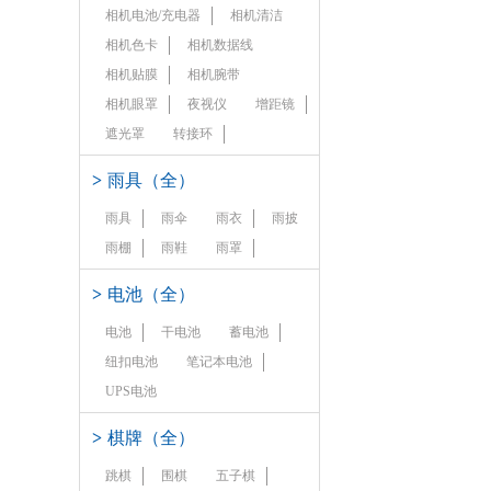
相机电池/充电器
相机清洁
相机色卡
相机数据线
相机贴膜
相机腕带
相机眼罩
夜视仪
增距镜
遮光罩
转接环
>
雨具（全）
雨具
雨伞
雨衣
雨披
雨棚
雨鞋
雨罩
>
电池（全）
电池
干电池
蓄电池
纽扣电池
笔记本电池
UPS电池
>
棋牌（全）
跳棋
围棋
五子棋