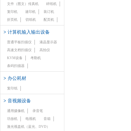
文件（图文）传真机
碎纸机
复印机
速印机
装订机
折页机
切纸机
配页机
>
计算机输入输出设备
普通平板扫描仪
液晶显示器
高速文档扫描仪
高拍仪
KVM设备
考勤机
条码扫描器
>
办公耗材
复印纸
>
音视频设备
通用摄像机
录音笔
功放机
电视机
音箱
激光视盘机（蓝光、DVD）