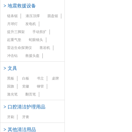
>
地震救援设备
链条锯
液压頂撑
圆盘锯
月球灯
发电机
提升三脚架
手动剪扩
起重气垫
蛇眼镜头
雷达生命探测仪
凿岩机
冲击钻
救援头盔
>
文具
黑板
白板
书立
桌牌
国旗
党徽
铆管
激光笔
翻页笔
>
口腔清洁护理用品
牙刷
牙膏
>
其他清洁用品