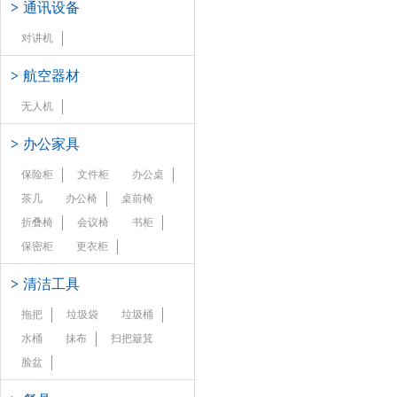
>
通讯设备
对讲机
>
航空器材
无人机
>
办公家具
保险柜
文件柜
办公桌
茶几
办公椅
桌前椅
折叠椅
会议椅
书柜
保密柜
更衣柜
>
清洁工具
拖把
垃圾袋
垃圾桶
水桶
抹布
扫把簸箕
脸盆