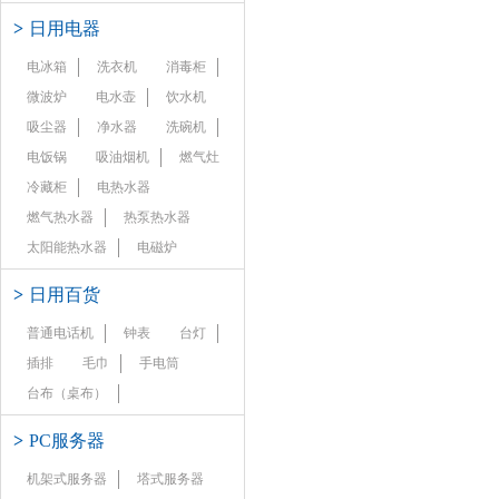
>
日用电器
电冰箱
洗衣机
消毒柜
微波炉
电水壶
饮水机
吸尘器
净水器
洗碗机
电饭锅
吸油烟机
燃气灶
冷藏柜
电热水器
燃气热水器
热泵热水器
太阳能热水器
电磁炉
>
日用百货
普通电话机
钟表
台灯
插排
毛巾
手电筒
台布（桌布）
>
PC服务器
机架式服务器
塔式服务器