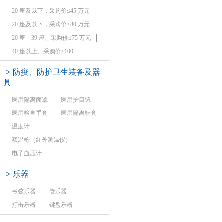
20 座及以下，采购价≤45 万元
20 座及以下，采购价≤80 万元
20 座－39 座、采购价≤75 万元
40 座以上、采购价≤100
>
防疫、防护卫生装备及器
具
医用隔离面罩
医用护目镜
医用检查手套
医用隔离鞋套
温度计
额温枪（红外测温仪）
电子血压计
>
乐器
弓弦乐器
管乐器
打击乐器
键盘乐器