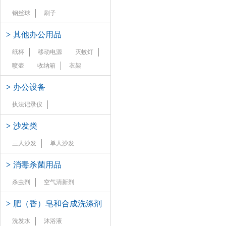
钢丝球
刷子
>
其他办公用品
纸杯
移动电源
灭蚊灯
喷壶
收纳箱
衣架
>
办公设备
执法记录仪
>
沙发类
三人沙发
单人沙发
>
消毒杀菌用品
杀虫剂
空气清新剂
>
肥（香）皂和合成洗涤剂
洗发水
沐浴液