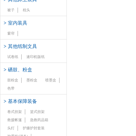
被子
枕头
>
室内装具
窗帘
>
其他纸制文具
试卷纸
速印机版纸
>
硒鼓、粉盒
鼓粉盒
墨粉盒
喷墨盒
色带
>
基本保障装备
卷式担架
篮式担架
救援帐篷
急救药品箱
头灯
护膝护肘套装