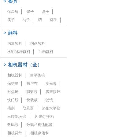
>
餐具
保温瓶
碟子
盘子
筷子
勺子
碗
杯子
>
颜料
丙烯颜料
国画颜料
水彩/水粉颜料
油画颜料
>
相机器材（全）
相机器材
白平衡镜
保护箱
擦屏布
测光表
对焦屏
脚架包
脚架接环
快门线
快装板
滤镜
毛刷
取景器
热靴水平仪
三脚架/云台
闪光灯/手柄
数码包
数码相机适配器
相机背带
相机存储卡