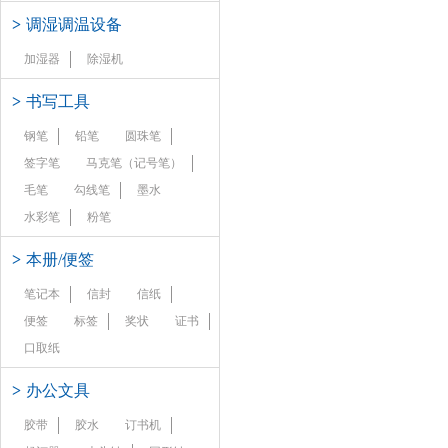
>
调湿调温设备
加湿器
除湿机
>
书写工具
钢笔
铅笔
圆珠笔
签字笔
马克笔（记号笔）
毛笔
勾线笔
墨水
水彩笔
粉笔
>
本册/便签
笔记本
信封
信纸
便签
标签
奖状
证书
口取纸
>
办公文具
胶带
胶水
订书机