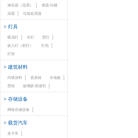
淋浴器（花洒）
便器/马桶
浴霸
垃圾处理器
>
灯具
吸顶灯
吊灯
壁灯
嵌入灯（射灯）
灯泡
灯管
>
建筑材料
内墙涂料
瓷质砖
木地板
壁纸
玻璃胶/美缝剂
>
存储设备
网络存储设备
>
载货汽车
皮卡车