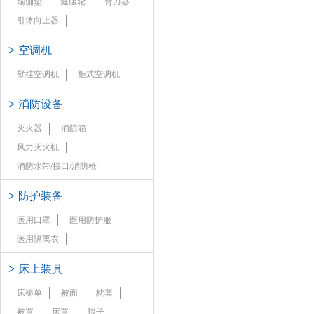
瑜伽垫
健腹轮
臂力器
引体向上器
>
空调机
壁挂空调机
柜式空调机
>
消防设备
灭火器
消防箱
风力灭火机
消防水带/接口/消防枪
>
防护装备
医用口罩
医用防护服
医用隔离衣
>
床上装具
床褥单
被面
枕套
被罩
床罩
毯子