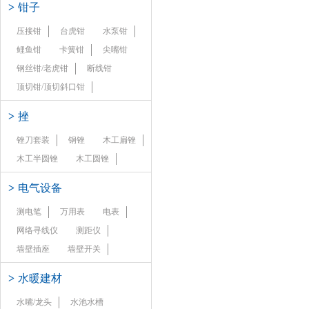
>
钳子
压接钳
台虎钳
水泵钳
鲤鱼钳
卡簧钳
尖嘴钳
钢丝钳/老虎钳
断线钳
顶切钳/顶切斜口钳
>
挫
锉刀套装
钢锉
木工扁锉
木工半圆锉
木工圆锉
>
电气设备
测电笔
万用表
电表
网络寻线仪
测距仪
墙壁插座
墙壁开关
>
水暖建材
水嘴/龙头
水池水槽