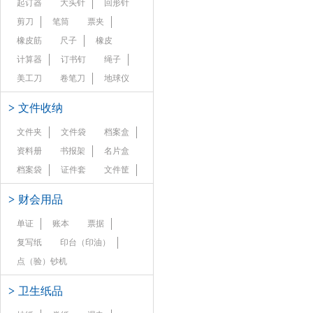
起订器
大头针
回形针
剪刀
笔筒
票夹
橡皮筋
尺子
橡皮
计算器
订书钉
绳子
美工刀
卷笔刀
地球仪
>
文件收纳
文件夹
文件袋
档案盒
资料册
书报架
名片盒
档案袋
证件套
文件筐
>
财会用品
单证
账本
票据
复写纸
印台（印油）
点（验）钞机
>
卫生纸品