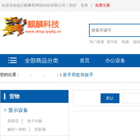
欢迎光临临沂麒麟客网络科技有限公司！您好
登录
|
免费注册
热门搜索
复印机
电脑
碳
全部商品分类
首页
办公设备
您的位置：
首页
货物
扳手
L形手用套筒扳手
货物
排序：
默认
新品
>
显示设备
投影仪
电子白板
触控一体机
投影幕