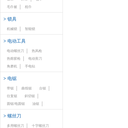
毛巾被
枕巾
>
锁具
机械锁
智能锁
>
电动工具
电动螺丝刀
热风枪
热熔胶枪
电动剪刀
角磨机
手电钻
>
电锯
带锯
曲线锯
台锯
往复锯
斜切锯
圆锯/电圆锯
油锯
>
螺丝刀
多用螺丝刀
十字螺丝刀