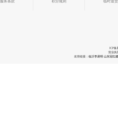
服务条款
积分规则
临时退货
ICP备
营业执
友情链接：
临沂李易明
山东冠红