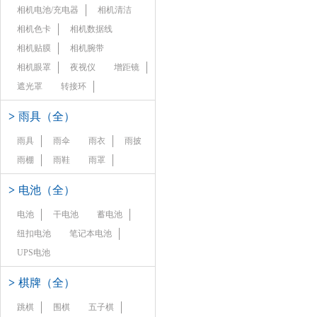
相机电池/充电器
相机清洁
相机色卡
相机数据线
相机贴膜
相机腕带
相机眼罩
夜视仪
增距镜
遮光罩
转接环
>
雨具（全）
雨具
雨伞
雨衣
雨披
雨棚
雨鞋
雨罩
>
电池（全）
电池
干电池
蓄电池
纽扣电池
笔记本电池
UPS电池
>
棋牌（全）
跳棋
围棋
五子棋