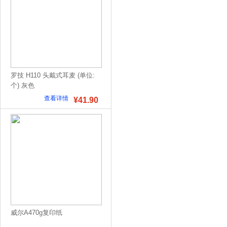
罗技 H110 头戴式耳麦 (单位:
个) 灰色
查看详情
¥41.90
威尔A470g复印纸