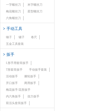
一字螺丝刀
米字螺丝刀
梅花螺丝刀
星型螺丝刀
六角螺丝刀
>
手动工具
锤子
镊子
卷尺
五金工具套装
>
扳手
L形手用套筒扳手
T形套筒扳手
手动扳手套装
活动扳手
棘轮扳手
开口扳手
两用扳手
梅花扳手/花形扳手
内六角扳手
扭力扳手
双活头套筒扳手