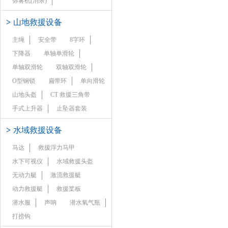
弥雾机(消杀)
>
山地救援设备
主绳
安全带
8字环
下降器
单轴单滑轮
单轴双滑轮
双轴双滑轮
O型钢锁
扁带环
单向滑轮
山地头盔
CT 救援三角带
手式上升器
止坠器套装
>
水域救援设备
马达
救援浮力马甲
水下可视仪
水域救援头盔
无动力艇
激流救援艇
动力救援艇
救援桨板
潜水服
声呐
潜水氧气瓶
打捞钩