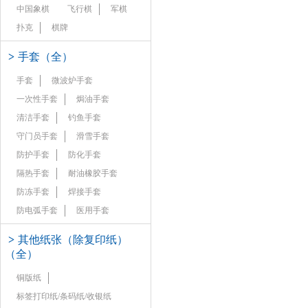
中国象棋
飞行棋
军棋
扑克
棋牌
>
手套（全）
手套
微波炉手套
一次性手套
焗油手套
清洁手套
钓鱼手套
守门员手套
滑雪手套
防护手套
防化手套
隔热手套
耐油橡胶手套
防冻手套
焊接手套
防电弧手套
医用手套
>
其他纸张（除复印纸）
（全）
铜版纸
标签打印纸/条码纸/收银纸