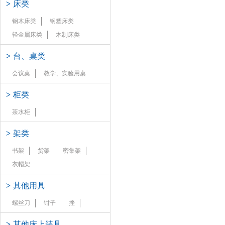
>
床类
钢木床类
钢塑床类
轻金属床类
木制床类
>
台、桌类
会议桌
教学、实验用桌
>
柜类
茶水柜
>
架类
书架
货架
密集架
衣帽架
>
其他用具
螺丝刀
钳子
挫
>
其他床上装具