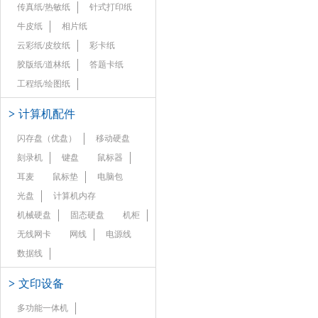
传真纸/热敏纸
针式打印纸
牛皮纸
相片纸
云彩纸/皮纹纸
彩卡纸
胶版纸/道林纸
答题卡纸
工程纸/绘图纸
>
计算机配件
闪存盘（优盘）
移动硬盘
刻录机
键盘
鼠标器
耳麦
鼠标垫
电脑包
光盘
计算机内存
机械硬盘
固态硬盘
机柜
无线网卡
网线
电源线
数据线
>
文印设备
多功能一体机