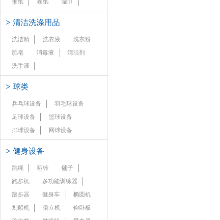
抽纸
卷纸
湿巾
>
清洁洗涤用品
洗洁精
洗衣液
洗衣粉
肥皂
消毒液
清洁剂
洗手液
>
球类
乒乓球设备
羽毛球设备
足球设备
篮球设备
排球设备
网球设备
>
健身设备
跳绳
哑铃
毽子
跑步机
多功能训练器
踏步器
健身车
椭圆机
划船机
倒立机
仰卧板