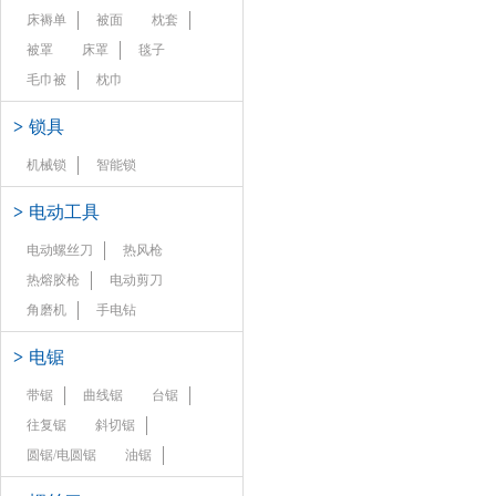
床褥单
被面
枕套
被罩
床罩
毯子
毛巾被
枕巾
>
锁具
机械锁
智能锁
>
电动工具
电动螺丝刀
热风枪
热熔胶枪
电动剪刀
角磨机
手电钻
>
电锯
带锯
曲线锯
台锯
往复锯
斜切锯
圆锯/电圆锯
油锯