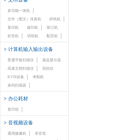
多功能一体机
文件（图文）传真机
碎纸机
复印机
速印机
装订机
折页机
切纸机
配页机
>
计算机输入输出设备
普通平板扫描仪
液晶显示器
高速文档扫描仪
高拍仪
KVM设备
考勤机
条码扫描器
>
办公耗材
复印纸
>
音视频设备
通用摄像机
录音笔