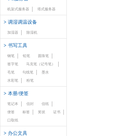
机架式服务器
塔式服务器
>
调湿调温设备
加湿器
除湿机
>
书写工具
钢笔
铅笔
圆珠笔
签字笔
马克笔（记号笔）
毛笔
勾线笔
墨水
水彩笔
粉笔
>
本册/便签
笔记本
信封
信纸
便签
标签
奖状
证书
口取纸
>
办公文具