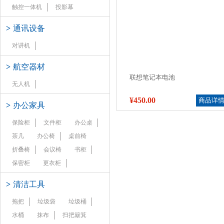
触控一体机
投影幕
>
通讯设备
对讲机
>
航空器材
联想笔记本电池
无人机
¥450.00
商品详
>
办公家具
保险柜
文件柜
办公桌
茶几
办公椅
桌前椅
折叠椅
会议椅
书柜
保密柜
更衣柜
>
清洁工具
拖把
垃圾袋
垃圾桶
水桶
抹布
扫把簸箕