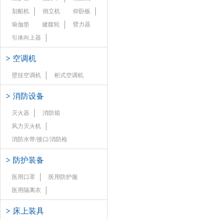
划船机
倒立机
仰卧板
瑜伽垫
健腹轮
臂力器
引体向上器
>
空调机
壁挂空调机
柜式空调机
>
消防设备
灭火器
消防箱
风力灭火机
消防水带/接口/消防枪
>
防护装备
医用口罩
医用防护服
医用隔离衣
>
床上装具