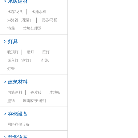
>
水暖建材
水嘴/龙头
水池水槽
淋浴器（花洒）
便器/马桶
浴霸
垃圾处理器
>
灯具
吸顶灯
吊灯
壁灯
嵌入灯（射灯）
灯泡
灯管
>
建筑材料
内墙涂料
瓷质砖
木地板
壁纸
玻璃胶/美缝剂
>
存储设备
网络存储设备
>
载货汽车