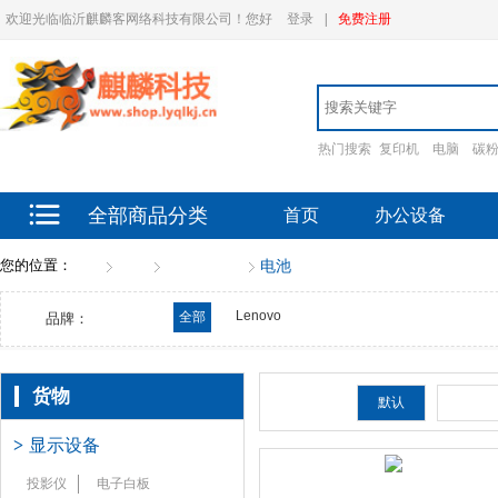
欢迎光临临沂麒麟客网络科技有限公司！您好
登录
|
免费注册
热门搜索
复印机
电脑
碳
全部商品分类
首页
办公设备
您的位置：
首页
货物
电池（全）
电池
Lenovo
全部
品牌：
货物
排序：
默认
新品
>
显示设备
投影仪
电子白板