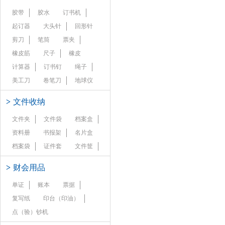
胶带
胶水
订书机
起订器
大头针
回形针
剪刀
笔筒
票夹
橡皮筋
尺子
橡皮
计算器
订书钉
绳子
美工刀
卷笔刀
地球仪
>
文件收纳
文件夹
文件袋
档案盒
资料册
书报架
名片盒
档案袋
证件套
文件筐
>
财会用品
单证
账本
票据
复写纸
印台（印油）
点（验）钞机