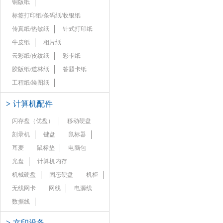
铜版纸
标签打印纸/条码纸/收银纸
传真纸/热敏纸
针式打印纸
牛皮纸
相片纸
云彩纸/皮纹纸
彩卡纸
胶版纸/道林纸
答题卡纸
工程纸/绘图纸
>
计算机配件
闪存盘（优盘）
移动硬盘
刻录机
键盘
鼠标器
耳麦
鼠标垫
电脑包
光盘
计算机内存
机械硬盘
固态硬盘
机柜
无线网卡
网线
电源线
数据线
>
文印设备