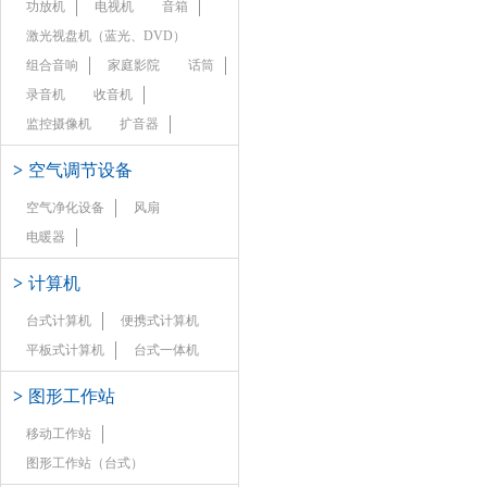
功放机
电视机
音箱
激光视盘机（蓝光、DVD）
组合音响
家庭影院
话筒
录音机
收音机
监控摄像机
扩音器
>
空气调节设备
空气净化设备
风扇
电暖器
>
计算机
台式计算机
便携式计算机
平板式计算机
台式一体机
>
图形工作站
移动工作站
图形工作站（台式）