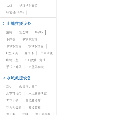
头灯
护膝护肘套装
弥雾机(消杀)
>
山地救援设备
主绳
安全带
8字环
下降器
单轴单滑轮
单轴双滑轮
双轴双滑轮
O型钢锁
扁带环
单向滑轮
山地头盔
CT 救援三角带
手式上升器
止坠器套装
>
水域救援设备
马达
救援浮力马甲
水下可视仪
水域救援头盔
无动力艇
激流救援艇
动力救援艇
救援桨板
潜水服
声呐
潜水氧气瓶