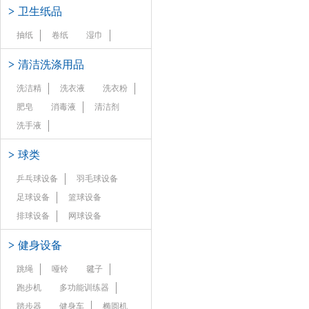
>
卫生纸品
抽纸
卷纸
湿巾
>
清洁洗涤用品
洗洁精
洗衣液
洗衣粉
肥皂
消毒液
清洁剂
洗手液
>
球类
乒乓球设备
羽毛球设备
足球设备
篮球设备
排球设备
网球设备
>
健身设备
跳绳
哑铃
毽子
跑步机
多功能训练器
踏步器
健身车
椭圆机