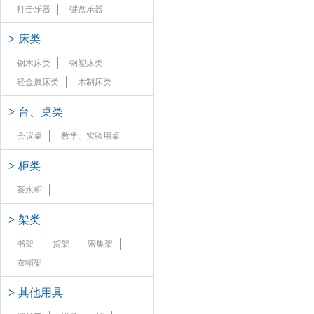
打击乐器
键盘乐器
>
床类
钢木床类
钢塑床类
轻金属床类
木制床类
>
台、桌类
会议桌
教学、实验用桌
>
柜类
茶水柜
>
架类
书架
货架
密集架
衣帽架
>
其他用具