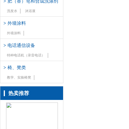
>
肥（香）皂和合成洗涤剂
洗发水
沐浴液
>
外墙涂料
外墙涂料
>
电话通信设备
特种电话机（录音电话）
>
椅、凳类
教学、实验椅凳
热卖推荐