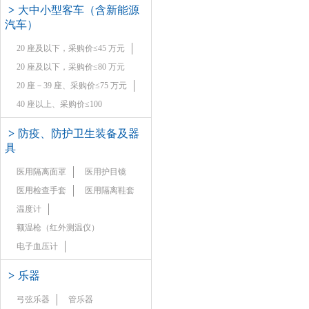
>
大中小型客车（含新能源
汽车）
20 座及以下，采购价≤45 万元
20 座及以下，采购价≤80 万元
20 座－39 座、采购价≤75 万元
40 座以上、采购价≤100
>
防疫、防护卫生装备及器
具
医用隔离面罩
医用护目镜
医用检查手套
医用隔离鞋套
温度计
额温枪（红外测温仪）
电子血压计
>
乐器
弓弦乐器
管乐器