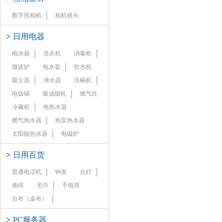
数字照相机
相机镜头
>
日用电器
电冰箱
洗衣机
消毒柜
微波炉
电水壶
饮水机
吸尘器
净水器
洗碗机
电饭锅
吸油烟机
燃气灶
冷藏柜
电热水器
燃气热水器
热泵热水器
太阳能热水器
电磁炉
>
日用百货
普通电话机
钟表
台灯
插排
毛巾
手电筒
台布（桌布）
>
PC服务器