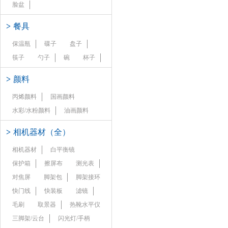
脸盆
>
餐具
保温瓶
碟子
盘子
筷子
勺子
碗
杯子
>
颜料
丙烯颜料
国画颜料
水彩/水粉颜料
油画颜料
>
相机器材（全）
相机器材
白平衡镜
保护箱
擦屏布
测光表
对焦屏
脚架包
脚架接环
快门线
快装板
滤镜
毛刷
取景器
热靴水平仪
三脚架/云台
闪光灯/手柄