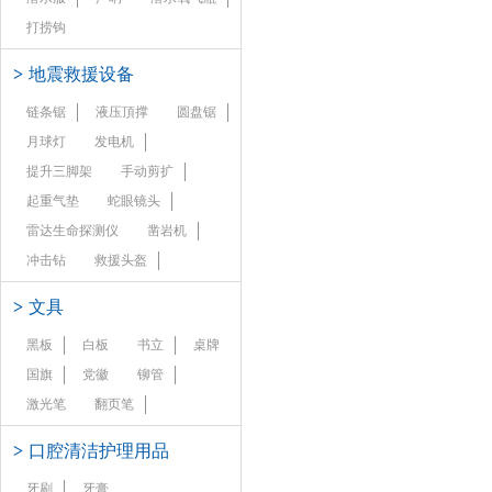
打捞钩
>
地震救援设备
链条锯
液压頂撑
圆盘锯
月球灯
发电机
提升三脚架
手动剪扩
起重气垫
蛇眼镜头
雷达生命探测仪
凿岩机
冲击钻
救援头盔
>
文具
黑板
白板
书立
桌牌
国旗
党徽
铆管
激光笔
翻页笔
>
口腔清洁护理用品
牙刷
牙膏