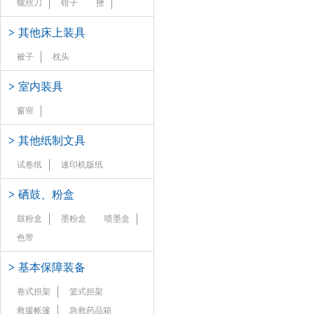
螺丝刀
钳子
挫
>
其他床上装具
被子
枕头
>
室内装具
窗帘
>
其他纸制文具
试卷纸
速印机版纸
>
硒鼓、粉盒
鼓粉盒
墨粉盒
喷墨盒
色带
>
基本保障装备
卷式担架
篮式担架
救援帐篷
急救药品箱