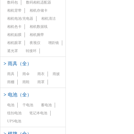
数码包
数码相机适配器
相机背带
相机存储卡
相机电池/充电器
相机清洁
相机色卡
相机数据线
相机贴膜
相机腕带
相机眼罩
夜视仪
增距镜
遮光罩
转接环
>
雨具（全）
雨具
雨伞
雨衣
雨披
雨棚
雨鞋
雨罩
>
电池（全）
电池
干电池
蓄电池
纽扣电池
笔记本电池
UPS电池
>
棋牌（全）