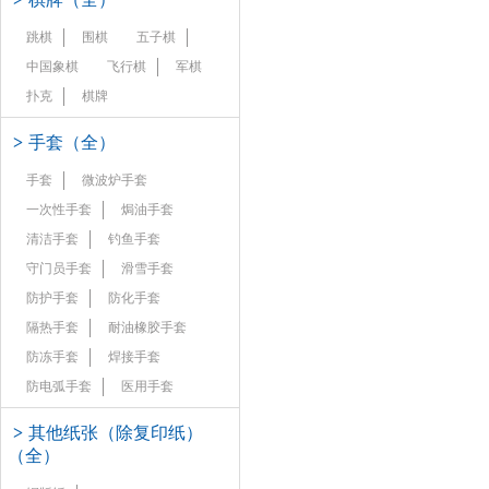
跳棋
围棋
五子棋
中国象棋
飞行棋
军棋
扑克
棋牌
>
手套（全）
手套
微波炉手套
一次性手套
焗油手套
清洁手套
钓鱼手套
守门员手套
滑雪手套
防护手套
防化手套
隔热手套
耐油橡胶手套
防冻手套
焊接手套
防电弧手套
医用手套
>
其他纸张（除复印纸）
（全）