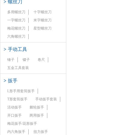
>
螺丝刀
多用螺丝刀
十字螺丝刀
一字螺丝刀
米字螺丝刀
梅花螺丝刀
星型螺丝刀
六角螺丝刀
>
手动工具
锤子
镊子
卷尺
五金工具套装
>
扳手
L形手用套筒扳手
T形套筒扳手
手动扳手套装
活动扳手
棘轮扳手
开口扳手
两用扳手
梅花扳手/花形扳手
内六角扳手
扭力扳手