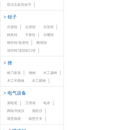
双活头套筒扳手
>
钳子
压接钳
台虎钳
水泵钳
鲤鱼钳
卡簧钳
尖嘴钳
钢丝钳/老虎钳
断线钳
顶切钳/顶切斜口钳
>
挫
锉刀套装
钢锉
木工扁锉
木工半圆锉
木工圆锉
>
电气设备
测电笔
万用表
电表
网络寻线仪
测距仪
墙壁插座
墙壁开关