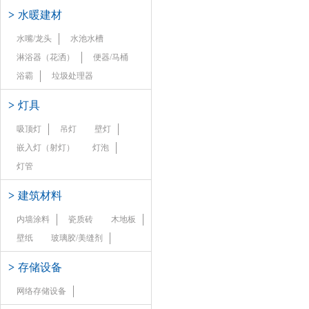
>
水暖建材
水嘴/龙头
水池水槽
淋浴器（花洒）
便器/马桶
浴霸
垃圾处理器
>
灯具
吸顶灯
吊灯
壁灯
嵌入灯（射灯）
灯泡
灯管
>
建筑材料
内墙涂料
瓷质砖
木地板
壁纸
玻璃胶/美缝剂
>
存储设备
网络存储设备