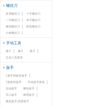
>
螺丝刀
多用螺丝刀
十字螺丝刀
一字螺丝刀
米字螺丝刀
梅花螺丝刀
星型螺丝刀
六角螺丝刀
>
手动工具
锤子
镊子
卷尺
五金工具套装
>
扳手
L形手用套筒扳手
T形套筒扳手
手动扳手套装
活动扳手
棘轮扳手
开口扳手
两用扳手
梅花扳手/花形扳手