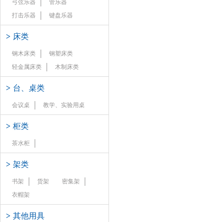
弓弦乐器
管乐器
打击乐器
键盘乐器
>
床类
钢木床类
钢塑床类
轻金属床类
木制床类
>
台、桌类
会议桌
教学、实验用桌
>
柜类
茶水柜
>
架类
书架
货架
密集架
衣帽架
>
其他用具