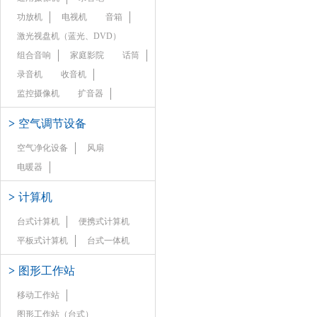
功放机
电视机
音箱
激光视盘机（蓝光、DVD）
组合音响
家庭影院
话筒
录音机
收音机
监控摄像机
扩音器
>
空气调节设备
空气净化设备
风扇
电暖器
>
计算机
台式计算机
便携式计算机
平板式计算机
台式一体机
>
图形工作站
移动工作站
图形工作站（台式）