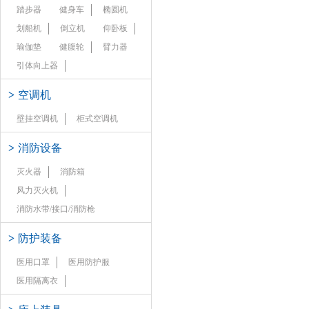
踏步器
健身车
椭圆机
划船机
倒立机
仰卧板
瑜伽垫
健腹轮
臂力器
引体向上器
>
空调机
壁挂空调机
柜式空调机
>
消防设备
灭火器
消防箱
风力灭火机
消防水带/接口/消防枪
>
防护装备
医用口罩
医用防护服
医用隔离衣