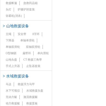
救援帐篷
急救药品箱
头灯
护膝护肘套装
弥雾机(消杀)
>
山地救援设备
主绳
安全带
8字环
下降器
单轴单滑轮
单轴双滑轮
双轴双滑轮
O型钢锁
扁带环
单向滑轮
山地头盔
CT 救援三角带
手式上升器
止坠器套装
>
水域救援设备
马达
救援浮力马甲
水下可视仪
水域救援头盔
无动力艇
激流救援艇
动力救援艇
救援桨板