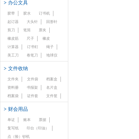
>
办公文具
胶带
胶水
订书机
起订器
大头针
回形针
剪刀
笔筒
票夹
橡皮筋
尺子
橡皮
计算器
订书钉
绳子
美工刀
卷笔刀
地球仪
>
文件收纳
文件夹
文件袋
档案盒
资料册
书报架
名片盒
档案袋
证件套
文件筐
>
财会用品
单证
账本
票据
复写纸
印台（印油）
点（验）钞机