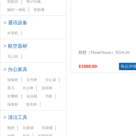
投影仪
电子白板
触控一体机
投影幕
>
通讯设备
对讲机
>
航空器材
联想（ThinkVision）TE24-20
无人机
¥1000.00
商品详
>
办公家具
保险柜
文件柜
办公桌
茶几
办公椅
桌前椅
折叠椅
会议椅
书柜
保密柜
更衣柜
>
清洁工具
拖把
垃圾袋
垃圾桶