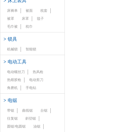
>
床上装具
床褥单
被面
枕套
被罩
床罩
毯子
毛巾被
枕巾
>
锁具
机械锁
智能锁
>
电动工具
电动螺丝刀
热风枪
热熔胶枪
电动剪刀
角磨机
手电钻
>
电锯
带锯
曲线锯
台锯
往复锯
斜切锯
圆锯/电圆锯
油锯