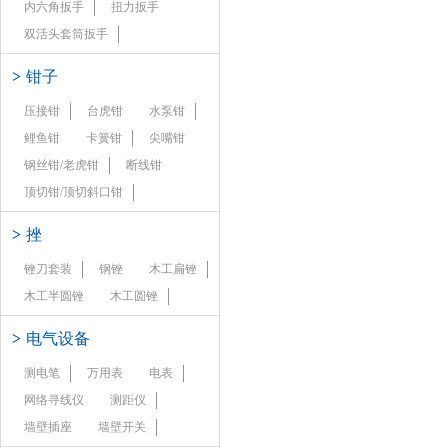
内六角扳手
扭力扳手
双活头套筒扳手
>
钳子
压接钳
台虎钳
水泵钳
鲤鱼钳
卡簧钳
尖嘴钳
钢丝钳/老虎钳
断线钳
顶切钳/顶切斜口钳
>
挫
锉刀套装
钢锉
木工扁锉
木工半圆锉
木工圆锉
>
电气设备
测电笔
万用表
电表
网络寻线仪
测距仪
墙壁插座
墙壁开关