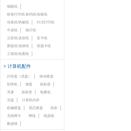
铜版纸
标签打印纸/条码纸/收银纸
传真纸/热敏纸
针式打印纸
牛皮纸
相片纸
云彩纸/皮纹纸
彩卡纸
胶版纸/道林纸
答题卡纸
工程纸/绘图纸
>
计算机配件
闪存盘（优盘）
移动硬盘
刻录机
键盘
鼠标器
耳麦
鼠标垫
电脑包
光盘
计算机内存
机械硬盘
固态硬盘
机柜
无线网卡
网线
电源线
数据线