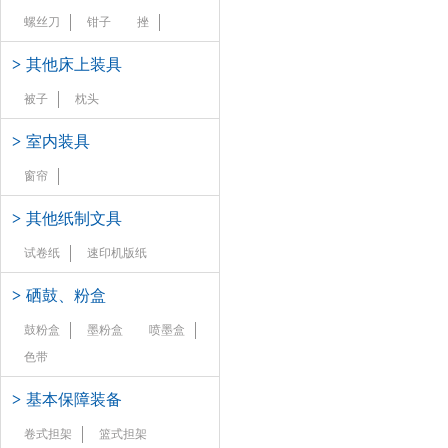
螺丝刀
钳子
挫
>
其他床上装具
被子
枕头
>
室内装具
窗帘
>
其他纸制文具
试卷纸
速印机版纸
>
硒鼓、粉盒
鼓粉盒
墨粉盒
喷墨盒
色带
>
基本保障装备
卷式担架
篮式担架