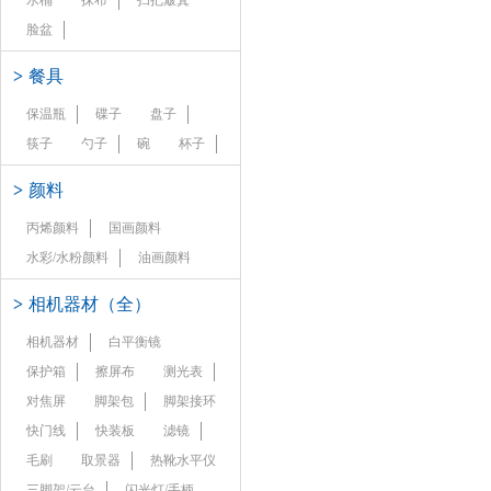
水桶
抹布
扫把簸箕
脸盆
>
餐具
保温瓶
碟子
盘子
筷子
勺子
碗
杯子
>
颜料
丙烯颜料
国画颜料
水彩/水粉颜料
油画颜料
>
相机器材（全）
相机器材
白平衡镜
保护箱
擦屏布
测光表
对焦屏
脚架包
脚架接环
快门线
快装板
滤镜
毛刷
取景器
热靴水平仪
三脚架/云台
闪光灯/手柄