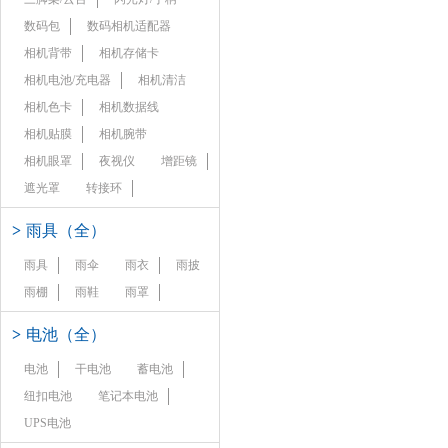
数码包
数码相机适配器
相机背带
相机存储卡
相机电池/充电器
相机清洁
相机色卡
相机数据线
相机贴膜
相机腕带
相机眼罩
夜视仪
增距镜
遮光罩
转接环
>
雨具（全）
雨具
雨伞
雨衣
雨披
雨棚
雨鞋
雨罩
>
电池（全）
电池
干电池
蓄电池
纽扣电池
笔记本电池
UPS电池