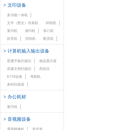
>
文印设备
多功能一体机
文件（图文）传真机
碎纸机
复印机
速印机
装订机
折页机
切纸机
配页机
>
计算机输入输出设备
普通平板扫描仪
液晶显示器
高速文档扫描仪
高拍仪
KVM设备
考勤机
条码扫描器
>
办公耗材
复印纸
>
音视频设备
通用摄像机
录音笔