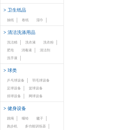
>
卫生纸品
抽纸
卷纸
湿巾
>
清洁洗涤用品
洗洁精
洗衣液
洗衣粉
肥皂
消毒液
清洁剂
洗手液
>
球类
乒乓球设备
羽毛球设备
足球设备
篮球设备
排球设备
网球设备
>
健身设备
跳绳
哑铃
毽子
跑步机
多功能训练器