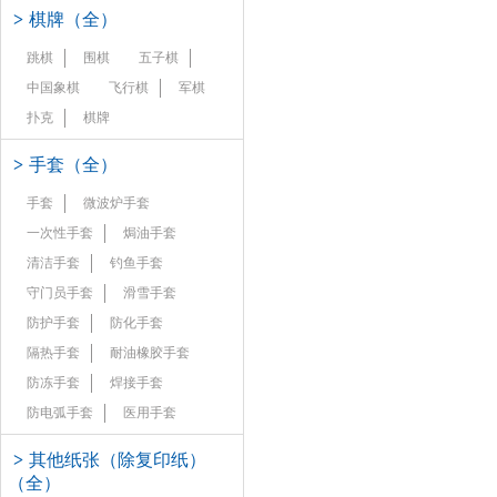
>
棋牌（全）
跳棋
围棋
五子棋
中国象棋
飞行棋
军棋
扑克
棋牌
>
手套（全）
手套
微波炉手套
一次性手套
焗油手套
清洁手套
钓鱼手套
守门员手套
滑雪手套
防护手套
防化手套
隔热手套
耐油橡胶手套
防冻手套
焊接手套
防电弧手套
医用手套
>
其他纸张（除复印纸）
（全）