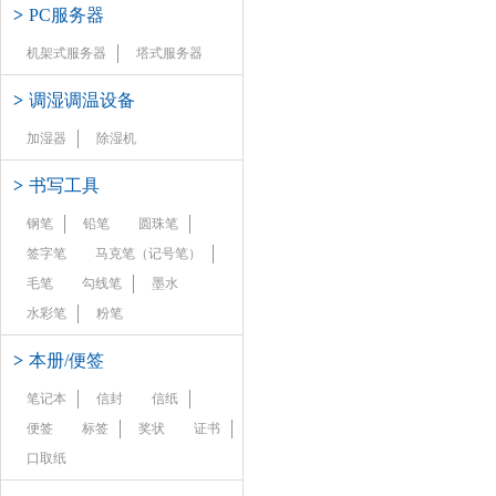
>
PC服务器
机架式服务器
塔式服务器
>
调湿调温设备
加湿器
除湿机
>
书写工具
钢笔
铅笔
圆珠笔
签字笔
马克笔（记号笔）
毛笔
勾线笔
墨水
水彩笔
粉笔
>
本册/便签
笔记本
信封
信纸
便签
标签
奖状
证书
口取纸