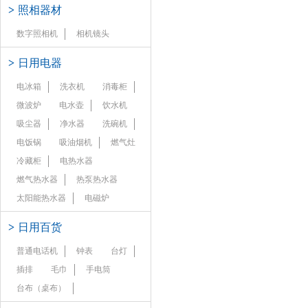
>
照相器材
数字照相机
相机镜头
>
日用电器
电冰箱
洗衣机
消毒柜
微波炉
电水壶
饮水机
吸尘器
净水器
洗碗机
电饭锅
吸油烟机
燃气灶
冷藏柜
电热水器
燃气热水器
热泵热水器
太阳能热水器
电磁炉
>
日用百货
普通电话机
钟表
台灯
插排
毛巾
手电筒
台布（桌布）