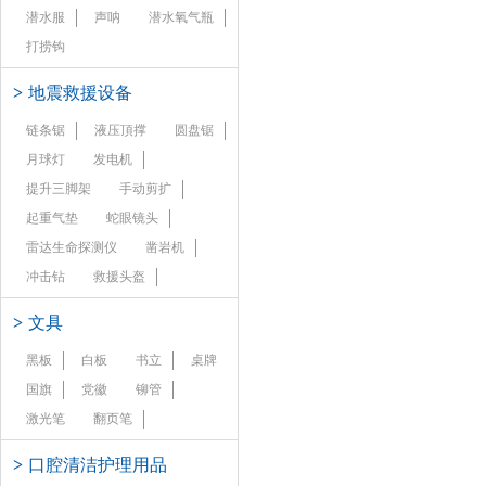
潜水服
声呐
潜水氧气瓶
打捞钩
>
地震救援设备
链条锯
液压頂撑
圆盘锯
月球灯
发电机
提升三脚架
手动剪扩
起重气垫
蛇眼镜头
雷达生命探测仪
凿岩机
冲击钻
救援头盔
>
文具
黑板
白板
书立
桌牌
国旗
党徽
铆管
激光笔
翻页笔
>
口腔清洁护理用品