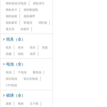
相机电池/充电器
相机清洁
相机色卡
相机数据线
相机贴膜
相机腕带
相机眼罩
夜视仪
增距镜
遮光罩
转接环
>
雨具（全）
雨具
雨伞
雨衣
雨披
雨棚
雨鞋
雨罩
>
电池（全）
电池
干电池
蓄电池
纽扣电池
笔记本电池
UPS电池
>
棋牌（全）
跳棋
围棋
五子棋