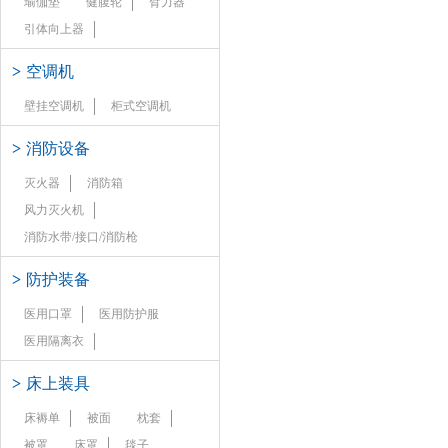
瑜伽垫
健腹轮
臂力器
引体向上器
>
空调机
壁挂空调机
柜式空调机
>
消防设备
灭火器
消防箱
风力灭火机
消防水带/接口/消防枪
>
防护装备
医用口罩
医用防护服
医用隔离衣
>
床上装具
床褥单
被面
枕套
被罩
床罩
毯子