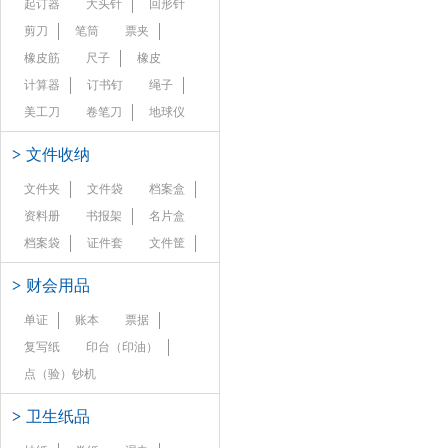
起订器
大头针
回形针
剪刀
笔筒
票夹
橡皮筋
尺子
橡皮
计算器
订书钉
绳子
美工刀
卷笔刀
地球仪
>
文件收纳
文件夹
文件袋
档案盒
资料册
书报架
名片盒
档案袋
证件套
文件筐
>
财会用品
单证
账本
票据
复写纸
印台（印油）
点（验）钞机
>
卫生纸品