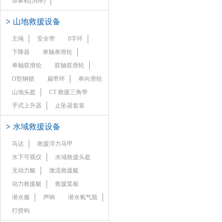
弥雾机(消杀)
>
山地救援设备
主绳
安全带
8字环
下降器
单轴单滑轮
单轴双滑轮
双轴双滑轮
O型钢锁
扁带环
单向滑轮
山地头盔
CT 救援三角带
手式上升器
止坠器套装
>
水域救援设备
马达
救援浮力马甲
水下可视仪
水域救援头盔
无动力艇
激流救援艇
动力救援艇
救援桨板
潜水服
声呐
潜水氧气瓶
打捞钩