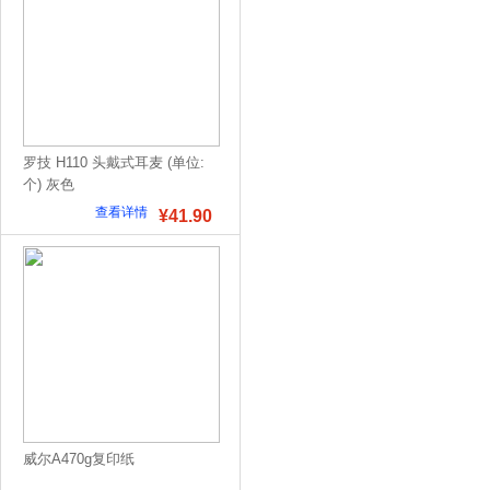
罗技 H110 头戴式耳麦 (单位:
个) 灰色
查看详情
¥41.90
威尔A470g复印纸