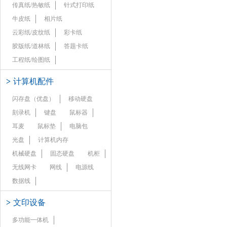
传真纸/热敏纸
针式打印纸
牛皮纸
相片纸
云彩纸/皮纹纸
彩卡纸
胶版纸/道林纸
答题卡纸
工程纸/绘图纸
>
计算机配件
闪存盘（优盘）
移动硬盘
刻录机
键盘
鼠标器
耳麦
鼠标垫
电脑包
光盘
计算机内存
机械硬盘
固态硬盘
机柜
无线网卡
网线
电源线
数据线
>
文印设备
多功能一体机