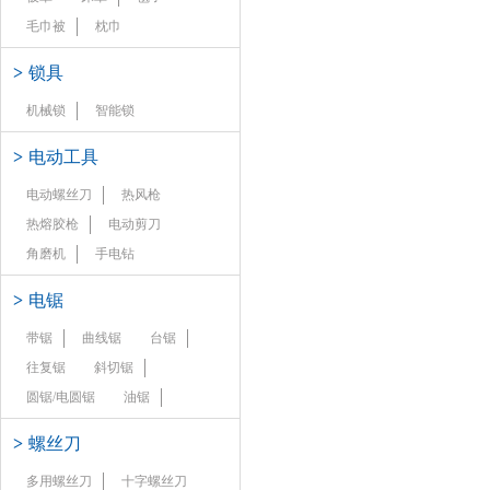
毛巾被
枕巾
>
锁具
机械锁
智能锁
>
电动工具
电动螺丝刀
热风枪
热熔胶枪
电动剪刀
角磨机
手电钻
>
电锯
带锯
曲线锯
台锯
往复锯
斜切锯
圆锯/电圆锯
油锯
>
螺丝刀
多用螺丝刀
十字螺丝刀