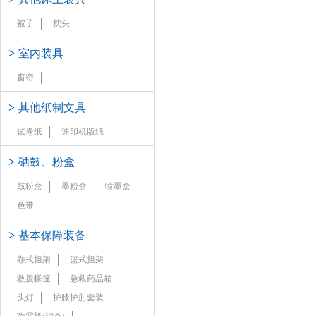
被子
枕头
>
室内装具
窗帘
>
其他纸制文具
试卷纸
速印机版纸
>
硒鼓、粉盒
鼓粉盒
墨粉盒
喷墨盒
色带
>
基本保障装备
卷式担架
篮式担架
救援帐篷
急救药品箱
头灯
护膝护肘套装