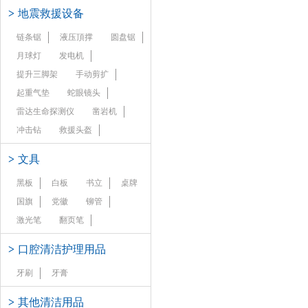
>
地震救援设备
链条锯
液压頂撑
圆盘锯
月球灯
发电机
提升三脚架
手动剪扩
起重气垫
蛇眼镜头
雷达生命探测仪
凿岩机
冲击钻
救援头盔
>
文具
黑板
白板
书立
桌牌
国旗
党徽
铆管
激光笔
翻页笔
>
口腔清洁护理用品
牙刷
牙膏
>
其他清洁用品