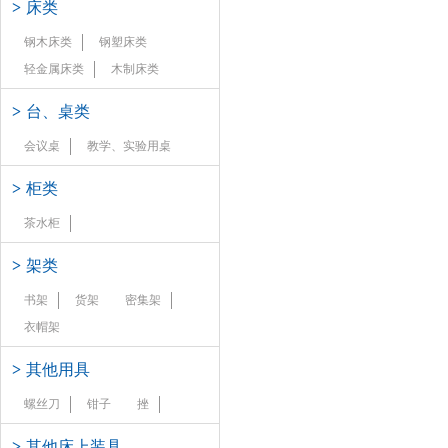
>
床类
钢木床类
钢塑床类
轻金属床类
木制床类
>
台、桌类
会议桌
教学、实验用桌
>
柜类
茶水柜
>
架类
书架
货架
密集架
衣帽架
>
其他用具
螺丝刀
钳子
挫
>
其他床上装具