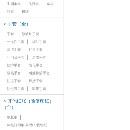
中国象棋
飞行棋
军棋
扑克
棋牌
>
手套（全）
手套
微波炉手套
一次性手套
焗油手套
清洁手套
钓鱼手套
守门员手套
滑雪手套
防护手套
防化手套
隔热手套
耐油橡胶手套
防冻手套
焊接手套
防电弧手套
医用手套
>
其他纸张（除复印纸）
（全）
铜版纸
标签打印纸/条码纸/收银纸