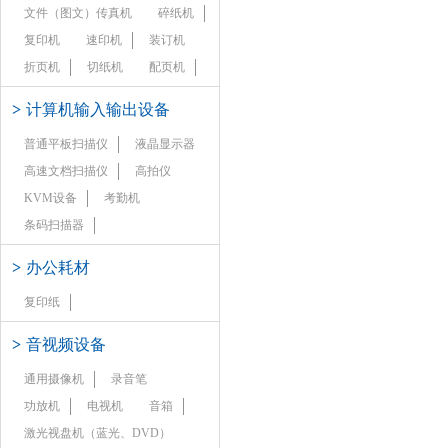
文件（图文）传真机
碎纸机
复印机
速印机
装订机
折页机
切纸机
配页机
>
计算机输入输出设备
普通平板扫描仪
液晶显示器
高速文档扫描仪
高拍仪
KVM设备
考勤机
条码扫描器
>
办公耗材
复印纸
>
音视频设备
通用摄像机
录音笔
功放机
电视机
音箱
激光视盘机（蓝光、DVD）