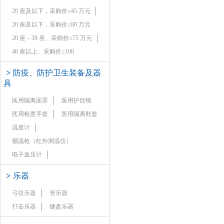
20 座及以下，采购价≤45 万元
20 座及以下，采购价≤80 万元
20 座－39 座、采购价≤75 万元
40 座以上、采购价≤100
>
防疫、防护卫生装备及器
具
医用隔离面罩
医用护目镜
医用检查手套
医用隔离鞋套
温度计
额温枪（红外测温仪）
电子血压计
>
乐器
弓弦乐器
管乐器
打击乐器
键盘乐器