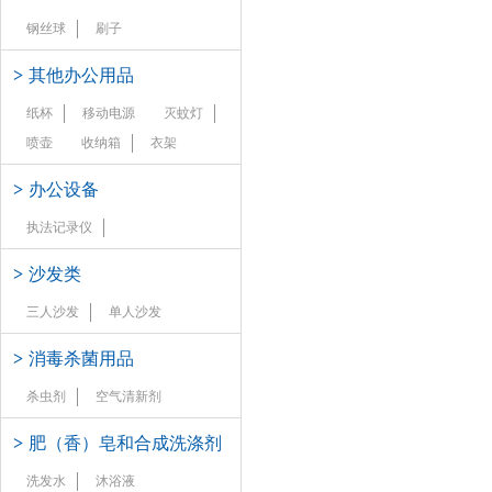
钢丝球
刷子
>
其他办公用品
纸杯
移动电源
灭蚊灯
喷壶
收纳箱
衣架
>
办公设备
执法记录仪
>
沙发类
三人沙发
单人沙发
>
消毒杀菌用品
杀虫剂
空气清新剂
>
肥（香）皂和合成洗涤剂
洗发水
沐浴液