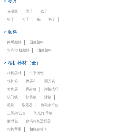
>
餐具
保温瓶
碟子
盘子
筷子
勺子
碗
杯子
>
颜料
丙烯颜料
国画颜料
水彩/水粉颜料
油画颜料
>
相机器材（全）
相机器材
白平衡镜
保护箱
擦屏布
测光表
对焦屏
脚架包
脚架接环
快门线
快装板
滤镜
毛刷
取景器
热靴水平仪
三脚架/云台
闪光灯/手柄
数码包
数码相机适配器
相机背带
相机存储卡