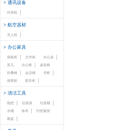
>
通讯设备
对讲机
>
航空器材
无人机
>
办公家具
保险柜
文件柜
办公桌
茶几
办公椅
桌前椅
折叠椅
会议椅
书柜
保密柜
更衣柜
>
清洁工具
拖把
垃圾袋
垃圾桶
水桶
抹布
扫把簸箕
脸盆