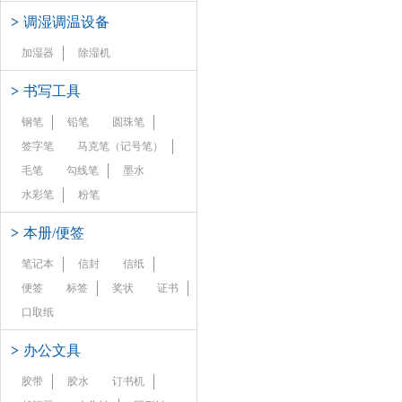
>
调湿调温设备
加湿器
除湿机
>
书写工具
钢笔
铅笔
圆珠笔
签字笔
马克笔（记号笔）
毛笔
勾线笔
墨水
水彩笔
粉笔
>
本册/便签
笔记本
信封
信纸
便签
标签
奖状
证书
口取纸
>
办公文具
胶带
胶水
订书机