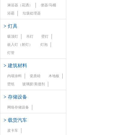
淋浴器（花洒）
便器/马桶
浴霸
垃圾处理器
>
灯具
吸顶灯
吊灯
壁灯
嵌入灯（射灯）
灯泡
灯管
>
建筑材料
内墙涂料
瓷质砖
木地板
壁纸
玻璃胶/美缝剂
>
存储设备
网络存储设备
>
载货汽车
皮卡车