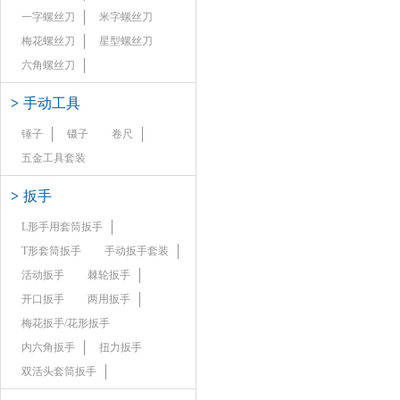
一字螺丝刀
米字螺丝刀
梅花螺丝刀
星型螺丝刀
六角螺丝刀
>
手动工具
锤子
镊子
卷尺
五金工具套装
>
扳手
L形手用套筒扳手
T形套筒扳手
手动扳手套装
活动扳手
棘轮扳手
开口扳手
两用扳手
梅花扳手/花形扳手
内六角扳手
扭力扳手
双活头套筒扳手