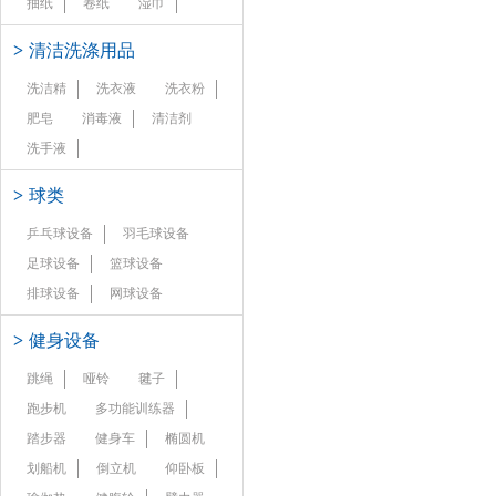
抽纸
卷纸
湿巾
>
清洁洗涤用品
洗洁精
洗衣液
洗衣粉
肥皂
消毒液
清洁剂
洗手液
>
球类
乒乓球设备
羽毛球设备
足球设备
篮球设备
排球设备
网球设备
>
健身设备
跳绳
哑铃
毽子
跑步机
多功能训练器
踏步器
健身车
椭圆机
划船机
倒立机
仰卧板