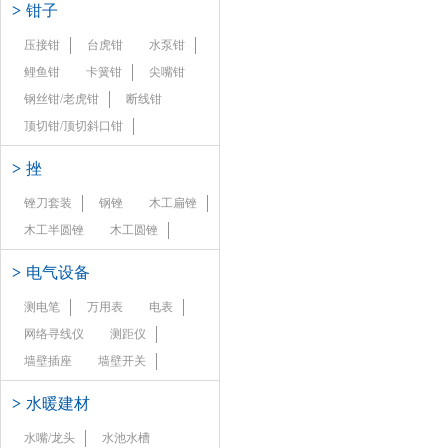
>
钳子
压接钳
台虎钳
水泵钳
鲤鱼钳
卡簧钳
尖嘴钳
钢丝钳/老虎钳
断线钳
顶切钳/顶切斜口钳
>
挫
锉刀套装
钢锉
木工扁锉
木工半圆锉
木工圆锉
>
电气设备
测电笔
万用表
电表
网络寻线仪
测距仪
墙壁插座
墙壁开关
>
水暖建材
水嘴/龙头
水池水槽