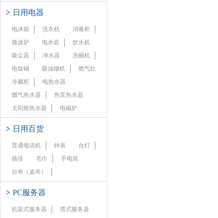
>
日用电器
电冰箱
洗衣机
消毒柜
微波炉
电水壶
饮水机
吸尘器
净水器
洗碗机
电饭锅
吸油烟机
燃气灶
冷藏柜
电热水器
燃气热水器
热泵热水器
太阳能热水器
电磁炉
>
日用百货
普通电话机
钟表
台灯
插排
毛巾
手电筒
台布（桌布）
>
PC服务器
机架式服务器
塔式服务器