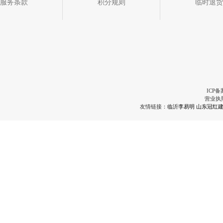
服务条款
积分规则
临时退货
ICP备
营业执
友情链接：
临沂李易明
山东冠红