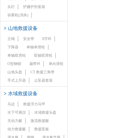
头灯
护膝护肘套装
弥雾机(消杀)
>
山地救援设备
主绳
安全带
8字环
下降器
单轴单滑轮
单轴双滑轮
双轴双滑轮
O型钢锁
扁带环
单向滑轮
山地头盔
CT 救援三角带
手式上升器
止坠器套装
>
水域救援设备
马达
救援浮力马甲
水下可视仪
水域救援头盔
无动力艇
激流救援艇
动力救援艇
救援桨板
潜水服
声呐
潜水氧气瓶