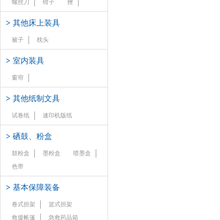
螺丝刀
钳子
挫
>
其他床上装具
被子
枕头
>
室内装具
窗帘
>
其他纸制文具
试卷纸
速印机版纸
>
硒鼓、粉盒
鼓粉盒
墨粉盒
喷墨盒
色带
>
基本保障装备
卷式担架
篮式担架
救援帐篷
急救药品箱