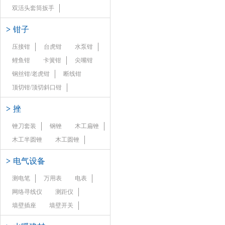
双活头套筒扳手
>
钳子
压接钳
台虎钳
水泵钳
鲤鱼钳
卡簧钳
尖嘴钳
钢丝钳/老虎钳
断线钳
顶切钳/顶切斜口钳
>
挫
锉刀套装
钢锉
木工扁锉
木工半圆锉
木工圆锉
>
电气设备
测电笔
万用表
电表
网络寻线仪
测距仪
墙壁插座
墙壁开关