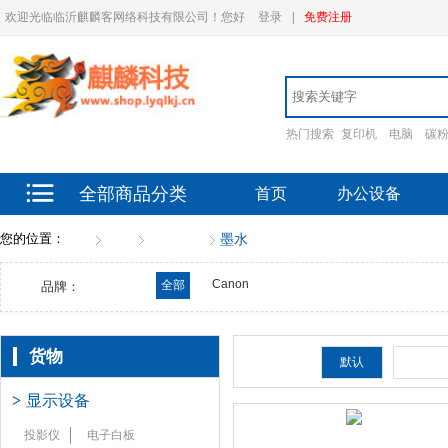
欢迎光临临沂麒麟客网络科技有限公司！您好
登录
|
免费注册
热门搜索
复印机
电脑
碳
全部商品分类
首页
办公设备
您的位置：
首页
货物
书写工具
墨水
Canon
全部
品牌：
货物
排序：
默认
新品
>
显示设备
投影仪
电子白板