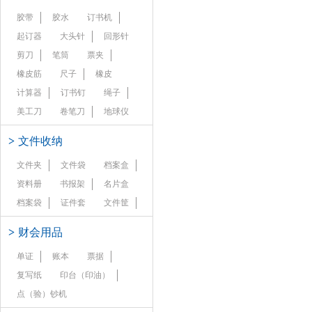
胶带
胶水
订书机
起订器
大头针
回形针
剪刀
笔筒
票夹
橡皮筋
尺子
橡皮
计算器
订书钉
绳子
美工刀
卷笔刀
地球仪
>
文件收纳
文件夹
文件袋
档案盒
资料册
书报架
名片盒
档案袋
证件套
文件筐
>
财会用品
单证
账本
票据
复写纸
印台（印油）
点（验）钞机