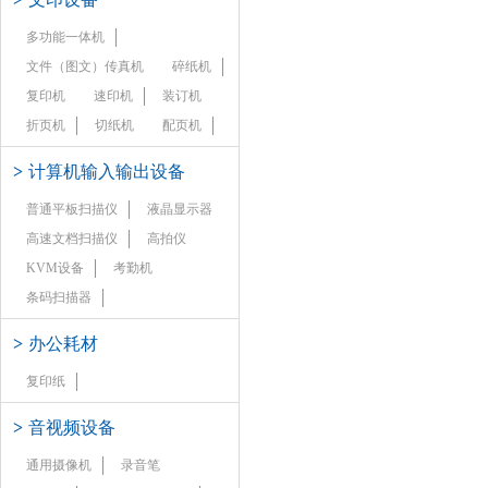
多功能一体机
文件（图文）传真机
碎纸机
复印机
速印机
装订机
折页机
切纸机
配页机
>
计算机输入输出设备
普通平板扫描仪
液晶显示器
高速文档扫描仪
高拍仪
KVM设备
考勤机
条码扫描器
>
办公耗材
复印纸
>
音视频设备
通用摄像机
录音笔