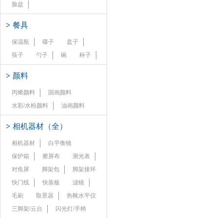
脸盆
>
餐具
保温瓶
碟子
盘子
筷子
勺子
碗
杯子
>
颜料
丙烯颜料
国画颜料
水彩/水粉颜料
油画颜料
>
相机器材（全）
相机器材
白平衡镜
保护箱
擦屏布
测光表
对焦屏
脚架包
脚架接环
快门线
快装板
滤镜
毛刷
取景器
热靴水平仪
三脚架/云台
闪光灯/手柄