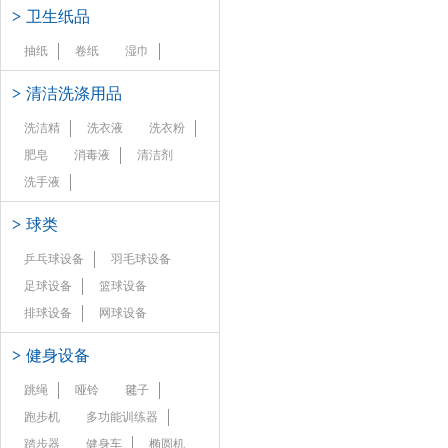
>
卫生纸品
抽纸
卷纸
湿巾
>
清洁洗涤用品
洗洁精
洗衣液
洗衣粉
肥皂
消毒液
清洁剂
洗手液
>
球类
乒乓球设备
羽毛球设备
足球设备
篮球设备
排球设备
网球设备
>
健身设备
跳绳
哑铃
毽子
跑步机
多功能训练器
踏步器
健身车
椭圆机