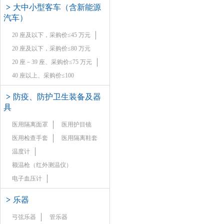
>
大中小型客车（含新能源
汽车）
20 座及以下，采购价≤45 万元
20 座及以下，采购价≤80 万元
20 座－39 座、采购价≤75 万元
40 座以上、采购价≤100
>
防疫、防护卫生装备及器
具
医用隔离面罩
医用护目镜
医用检查手套
医用隔离鞋套
温度计
额温枪（红外测温仪）
电子血压计
>
乐器
弓弦乐器
管乐器