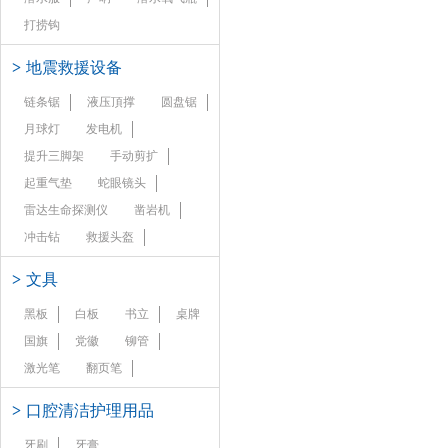
打捞钩
>
地震救援设备
链条锯
液压頂撑
圆盘锯
月球灯
发电机
提升三脚架
手动剪扩
起重气垫
蛇眼镜头
雷达生命探测仪
凿岩机
冲击钻
救援头盔
>
文具
黑板
白板
书立
桌牌
国旗
党徽
铆管
激光笔
翻页笔
>
口腔清洁护理用品
牙刷
牙膏