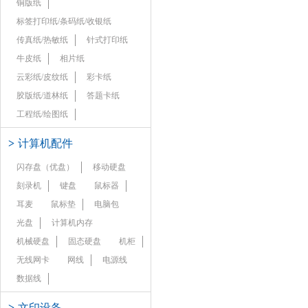
铜版纸
标签打印纸/条码纸/收银纸
传真纸/热敏纸
针式打印纸
牛皮纸
相片纸
云彩纸/皮纹纸
彩卡纸
胶版纸/道林纸
答题卡纸
工程纸/绘图纸
>
计算机配件
闪存盘（优盘）
移动硬盘
刻录机
键盘
鼠标器
耳麦
鼠标垫
电脑包
光盘
计算机内存
机械硬盘
固态硬盘
机柜
无线网卡
网线
电源线
数据线
>
文印设备