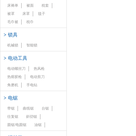
床褥单
被面
枕套
被罩
床罩
毯子
毛巾被
枕巾
>
锁具
机械锁
智能锁
>
电动工具
电动螺丝刀
热风枪
热熔胶枪
电动剪刀
角磨机
手电钻
>
电锯
带锯
曲线锯
台锯
往复锯
斜切锯
圆锯/电圆锯
油锯