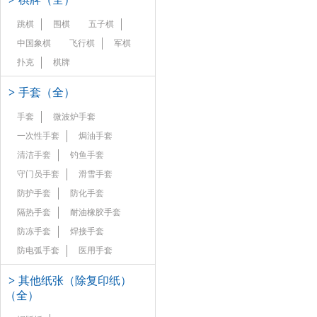
跳棋
围棋
五子棋
中国象棋
飞行棋
军棋
扑克
棋牌
>
手套（全）
手套
微波炉手套
一次性手套
焗油手套
清洁手套
钓鱼手套
守门员手套
滑雪手套
防护手套
防化手套
隔热手套
耐油橡胶手套
防冻手套
焊接手套
防电弧手套
医用手套
>
其他纸张（除复印纸）
（全）