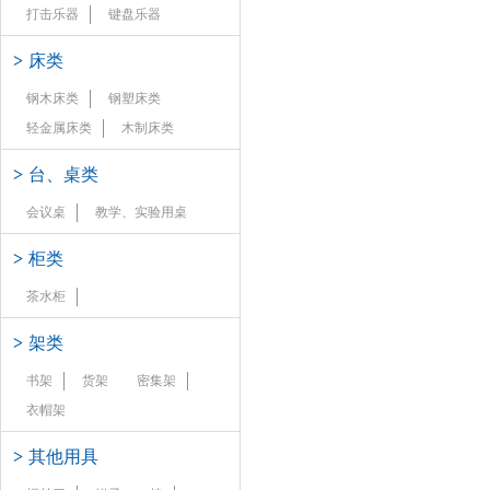
打击乐器
键盘乐器
>
床类
钢木床类
钢塑床类
轻金属床类
木制床类
>
台、桌类
会议桌
教学、实验用桌
>
柜类
茶水柜
>
架类
书架
货架
密集架
衣帽架
>
其他用具