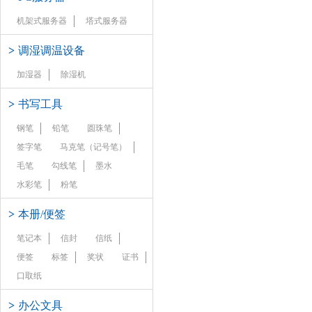
机架式服务器
塔式服务器
>
调湿调温设备
加湿器
除湿机
>
书写工具
钢笔
铅笔
圆珠笔
签字笔
马克笔（记号笔）
毛笔
勾线笔
墨水
水彩笔
粉笔
>
本册/便签
笔记本
信封
信纸
便签
标签
奖状
证书
口取纸
>
办公文具