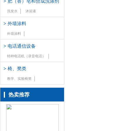
>
肥（香）皂和合成洗涤剂
洗发水
沐浴液
>
外墙涂料
外墙涂料
>
电话通信设备
特种电话机（录音电话）
>
椅、凳类
教学、实验椅凳
热卖推荐