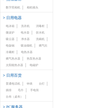
数字照相机
相机镜头
>
日用电器
电冰箱
洗衣机
消毒柜
微波炉
电水壶
饮水机
吸尘器
净水器
洗碗机
电饭锅
吸油烟机
燃气灶
冷藏柜
电热水器
燃气热水器
热泵热水器
太阳能热水器
电磁炉
>
日用百货
普通电话机
钟表
台灯
插排
毛巾
手电筒
台布（桌布）
>
PC服务器