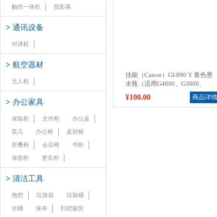
触控一体机
投影幕
>
通讯设备
对讲机
>
航空器材
佳能（Canon）GI-890 Y 黄色墨
无人机
水瓶（适用G4800、G3800、
G2800、G1800）
¥100.00
商品详
>
办公家具
保险柜
文件柜
办公桌
茶几
办公椅
桌前椅
折叠椅
会议椅
书柜
保密柜
更衣柜
>
清洁工具
拖把
垃圾袋
垃圾桶
水桶
抹布
扫把簸箕