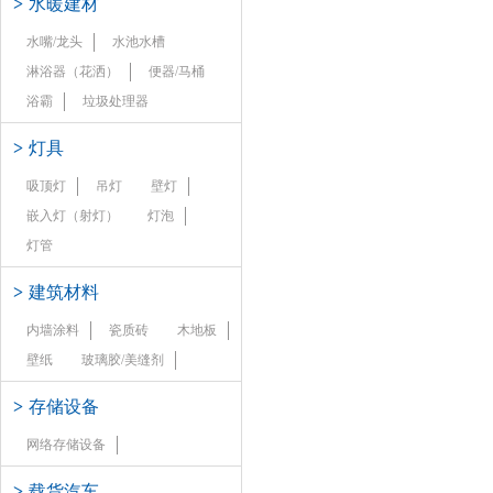
>
水暖建材
水嘴/龙头
水池水槽
淋浴器（花洒）
便器/马桶
浴霸
垃圾处理器
>
灯具
吸顶灯
吊灯
壁灯
嵌入灯（射灯）
灯泡
灯管
>
建筑材料
内墙涂料
瓷质砖
木地板
壁纸
玻璃胶/美缝剂
>
存储设备
网络存储设备
>
载货汽车