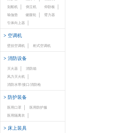
划船机
倒立机
仰卧板
瑜伽垫
健腹轮
臂力器
引体向上器
>
空调机
壁挂空调机
柜式空调机
>
消防设备
灭火器
消防箱
风力灭火机
消防水带/接口/消防枪
>
防护装备
医用口罩
医用防护服
医用隔离衣
>
床上装具