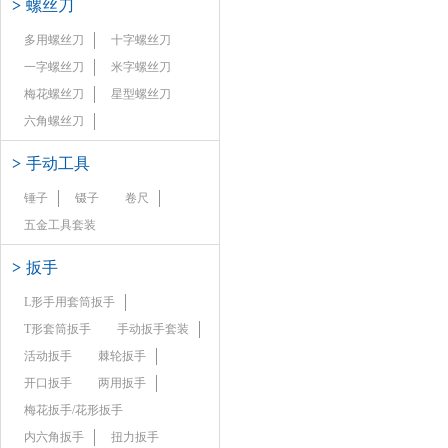
>
螺丝刀
多用螺丝刀
十字螺丝刀
一字螺丝刀
米字螺丝刀
梅花螺丝刀
星型螺丝刀
六角螺丝刀
>
手动工具
锤子
镊子
卷尺
五金工具套装
>
扳手
L形手用套筒扳手
T形套筒扳手
手动扳手套装
活动扳手
棘轮扳手
开口扳手
两用扳手
梅花扳手/花形扳手
内六角扳手
扭力扳手