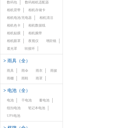
数码包
数码相机适配器
相机背带
相机存储卡
相机电池/充电器
相机清洁
相机色卡
相机数据线
相机贴膜
相机腕带
相机眼罩
夜视仪
增距镜
遮光罩
转接环
>
雨具（全）
雨具
雨伞
雨衣
雨披
雨棚
雨鞋
雨罩
>
电池（全）
电池
干电池
蓄电池
纽扣电池
笔记本电池
UPS电池
>
棋牌（全）