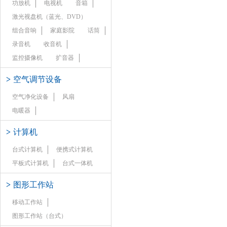
功放机
电视机
音箱
激光视盘机（蓝光、DVD）
组合音响
家庭影院
话筒
录音机
收音机
监控摄像机
扩音器
>
空气调节设备
空气净化设备
风扇
电暖器
>
计算机
台式计算机
便携式计算机
平板式计算机
台式一体机
>
图形工作站
移动工作站
图形工作站（台式）